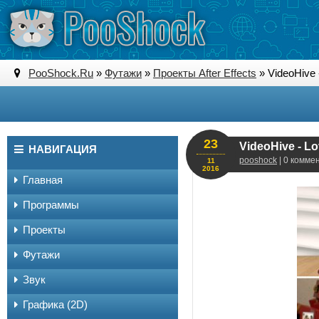
PooShock.Ru
»
Футажи
»
Проекты After Effects
» VideoHive 
23
VideoHive - Lo
НАВИГАЦИЯ
pooshock
| 0 комме
11
2016
Главная
Программы
Проекты
Футажи
Звук
Графика (2D)