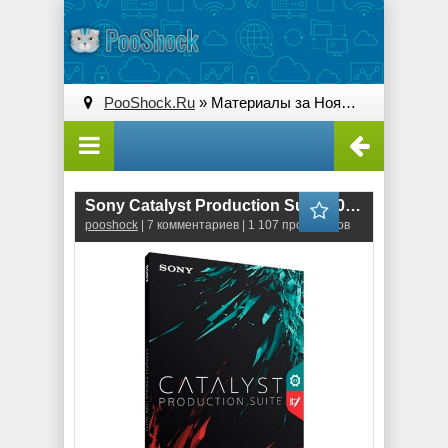
PooShock.Ru
» Материалы за Ноябрь 2025 года » Страница 2
Sony Catalyst Production Suite 2025.3
pooshock
| 7 комментариев | 1 107 просмотров