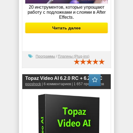
20 инструментов, которые упрощают
работу с подложками и слоями в After
Effects.
Читать далее
Программы
/
Плагины (Plug-ins)
Topaz Video AI 6.2.0 RC + 6.2.1 RC
pooshock
| 6 комментариев | 1 657 просмотров