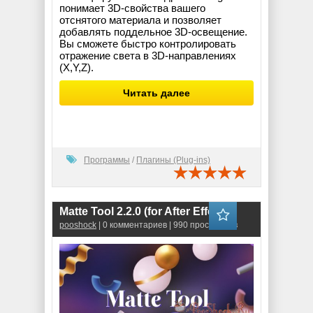
понимает 3D-свойства вашего
отснятого материала и позволяет
добавлять поддельное 3D-освещение.
Вы сможете быстро контролировать
отражение света в 3D-направлениях
(X,Y,Z).
Читать далее
Программы
/
Плагины (Plug-ins)
Matte Tool 2.2.0 (for After Effects)
pooshock
| 0 комментариев | 990 просмотров