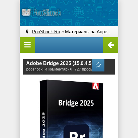
PooShock.Ru
» Материалы за Апрель 2025 года » Страница 2
Adobe Bridge 2025 (15.0.4.534)
pooshock
| 4 комментария | 727 просмотров