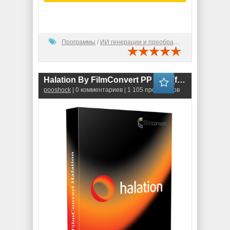
Программы
/
ИИ генерации и преобразования
Halation By FilmConvert PP 1.03 (for After Effets & Premiere Pro)
pooshock
| 0 комментариев | 1 105 просмотров