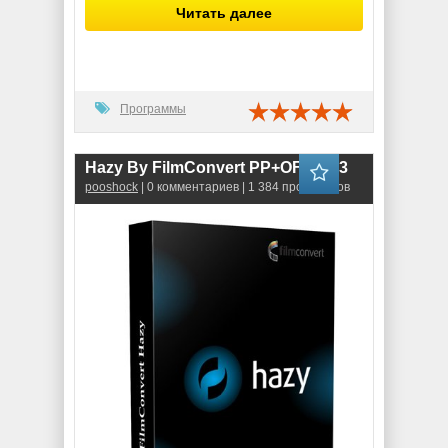
Читать далее
Программы
Hazy By FilmConvert PP+OFX 1.03
pooshock
| 0 комментариев | 1 384 просмотров