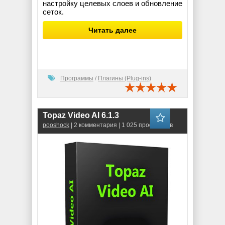
настройку целевых слоев и обновление
сеток.
Читать далее
Программы
/
Плагины (Plug-ins)
Topaz Video AI 6.1.3
pooshock
| 2 комментария | 1 025 просмотров