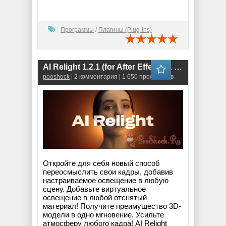
Программы
/
Плагины (Plug-ins)
AI Relight 1.2.1 (for After Effects & Premiere Pro)
pooshock
| 2 комментария | 1 650 просмотров
Откройте для себя новый способ
переосмыслить свои кадры, добавив
настраиваемое освещение в любую
сцену. Добавьте виртуальное
освещение в любой отснятый
материал! Получите преимущество 3D-
модели в одно мгновение. Усильте
атмосферу любого кадра! AI Relight