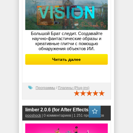
Большой Брат следит. Создавайте
научно-фантастические образы и
креативные глитчи с помощью
обнаружения объектов ИИ.
Читать далее
Программы
/
Плагины (Plug-ins)
limber 2.0.6 (for After Effects)
pooshock
| 0 комментариев | 1 251 просмотров