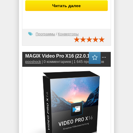
Читать далее
Программы
/
Конверторы
MAGIX Video Pro X16 (22.0.1.260) ENG-RUS
pooshock
| 0 комментариев | 1 645 просмотров