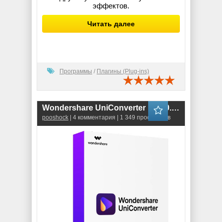
эффектов.
Читать далее
Программы
/
Плагины (Plug-ins)
Wondershare UniConverter 16.3.0.159 RePack
pooshock
| 4 комментария | 1 349 просмотров