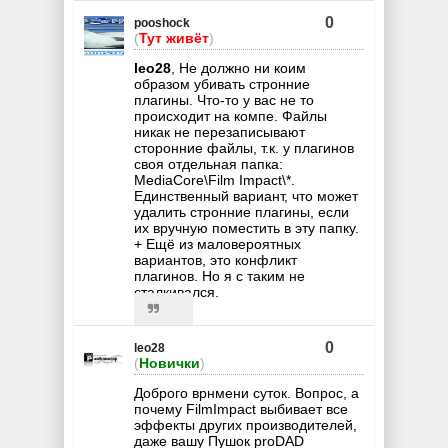
0
pooshock
(
Тут живёт
)
leo28
, Не должно ни коим
образом убивать стронние
плагины. Что-то у вас не то
происходит на компе. Файлы
никак не перезаписывают
сторонние файлы, т.к. у плагинов
своя отдельная папка:
MediaCore\Film Impact\*.
Единственный вариант, что может
удалить стронние плагины, если
их вручную поместить в эту папку.
+ Ещё из маловероятных
вариантов, это конфликт
плагинов. Но я с таким не
сталкивался.
0
leo28
(
Новички
)
Доброго врнмени суток. Вопрос, а
почему FilmImpact выбивает все
эффекты других производителей,
даже вашу Пушок proDAD