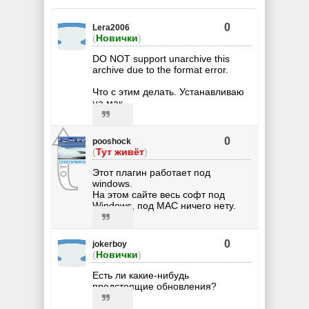
0
Lera2006
(
Новички
)
DO NOT support unarchive this
archive due to the format error.
Что с этим делать. Устанавливаю
на мак
0
pooshock
(
Тут живёт
)
Этот плагин работает под
windows.
На этом сайте весь софт под
Windows, под MAC ничего нету.
0
jokerboy
(
Новички
)
Есть ли какие-нибудь
предстоящие обновления?