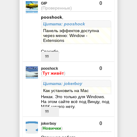
0
GIP
(Проверенные)
pooshock
,
Цитата: pooshock
Панель эффектов доступна
через меню: Window -
Extensions
Спасибо.
0
pooshock
(
Тут живёт
)
Цитата: jokerboy
Как установить на Mac
Никак. Это только для Windows.
На этом сайте всё под Винду, под
МАК ничего нету.
0
jokerboy
(
Новички
)