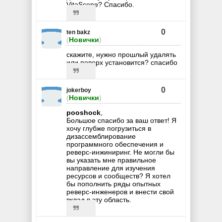
VitaScene? Спасибо.
0
ten bakz
(
Новички
)
скажите, нужно прошлый удалять
или поверх установится? спасибо
0
jokerboy
(
Новички
)
pooshock
,
Большое спасибо за ваш ответ! Я
хочу глубже погрузиться в
дизассемблирование
программного обеспечения и
реверс-инжиниринг. Не могли бы
вы указать мне правильное
направление для изучения
ресурсов и сообществ? Я хотел
бы пополнить ряды опытных
реверс-инженеров и внести свой
вклад в эту область.