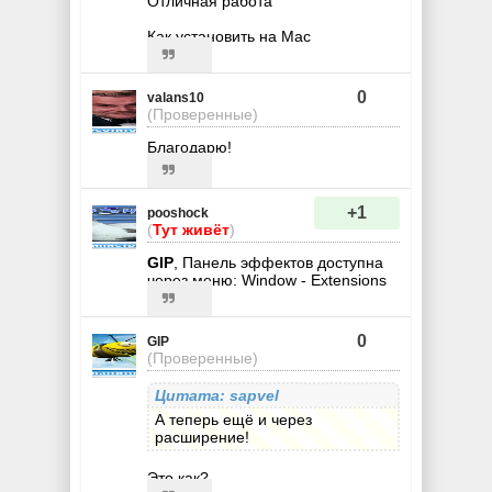
Отличная работа
Как установить на Mac
0
valans10
(Проверенные)
Благодарю!
+1
pooshock
(
Тут живёт
)
GIP
, Панель эффектов доступна
через меню: Window - Extensions
0
GIP
(Проверенные)
Цитата: sapvel
А теперь ещё и через
расширение!
Это как?