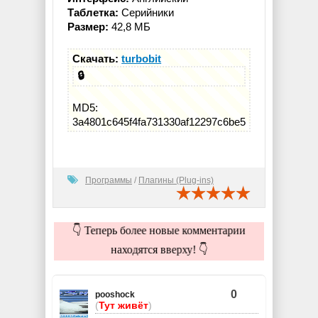
Таблетка:
Серийники
Размер:
42,8 МБ
Скачать:
turbobit
🔒
MD5:
3a4801c645f4fa731330af12297c6be5
Программы
/
Плагины (Plug-ins)
👇 Теперь более новые комментарии
находятся вверху! 👇
0
pooshock
(
Тут живёт
)