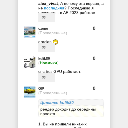
alex_vivat
, А почему эта версия, а
не
последняя
? Последнюю я
проверял - в AE 2023 работает.
0
ozono
(Проверенные)
gracias
0
kulik80
(
Новички
)
спс.Без GPU работает.
0
GIP
(Проверенные)
Цитата: kulik80
рендер доходит до середины
проекта.
1. Вы не привели никаких