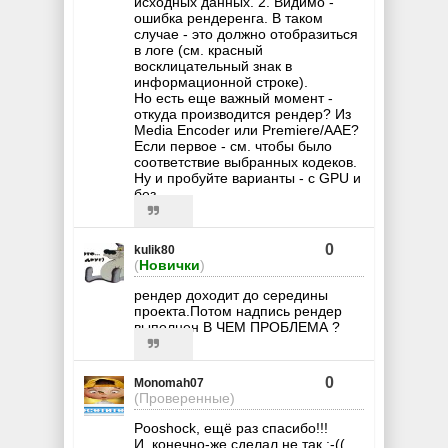
исходных данных. 2. Видимо -
ошибка рендеренга. В таком
случае - это должно отобразиться
в логе (см. красный
восклицательный знак в
информационной строке).
Но есть еще важный момент -
откуда производится рендер? Из
Media Encoder или Premiere/AAE?
Если первое - см. чтобы было
соответствие выбранных кодеков.
Ну и пробуйте варианты - с GPU и
без.
0
kulik80
(
Новички
)
рендер доходит до середины
проекта.Потом надпись рендер
выполнен В ЧЕМ ПРОБЛЕМА ?
0
Monomah07
(Проверенные)
Pooshock, ещё раз спасибо!!!
И, конечно-же сделал не так :-((