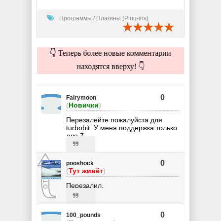
Программы
/
Плагины (Plug-ins)
👇 Теперь более новые комментарии
находятся вверху! 👇
0
Fairymoon
(
Новички
)
Перезалейте пожалуйста для
turbobit. У меня поддержка только
для 7...
0
pooshock
(
Тут живёт
)
Перезалил.
0
100_pounds