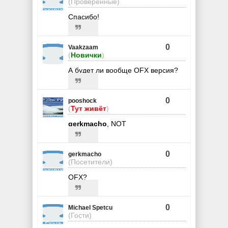
(Проверенные)
Спасибо!
0
Vaakzaam
(
Новички
)
А будет ли вообще OFX версия?
0
pooshock
(
Тут живёт
)
gerkmacho
, NOT
0
gerkmacho
(Посетители)
OFX?
0
Michael Spetcu
(Гости)