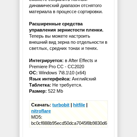
динамический диапазон отснятого
материала в процессе сортировки.
Расширенные средства
управления зернистости пленки.
Теперь вы можете настроить
внешний вид зерна по отдельности в
светлых, средних тонах и тенях.
Интегрируется:
в After Effects и
Premiere Pro CC - CC2020
ОС:
Windows 7\8.1\10 (x64)
Язык интерфейса:
Английский
Таблетка:
Не требуется.
Размер:
522 Mb
Скачать:
turbobit
|
hitfile
|
nitroflare
MD5:
bc0cf888b95ecd50dca7045f8b9830d6