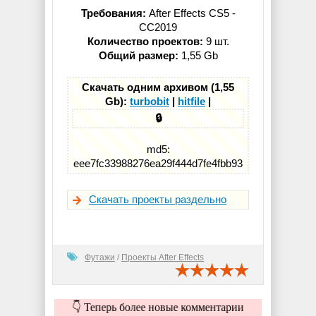
Требования:
After Effects CS5 -
СС2019
Количество проектов:
9 шт.
Общий размер:
1,55 Gb
Скачать одним архивом (1,55
Gb):
turbobit
|
hitfile
|
🔒
md5:
eee7fc33988276ea29f444d7fe4fbb93
Скачать проекты раздельно
Футажи
/
Проекты After Effects
👇 Теперь более новые комментарии