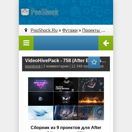
PooShock.Ru
»
Футажи
»
Проекты After Effects
» V
VideoHivePack - 758 (After Effects Projects Pack) - [Logo]
pooshock
| 2 комментария | 12 346 просмотров
Сборник из 9 проектов для After