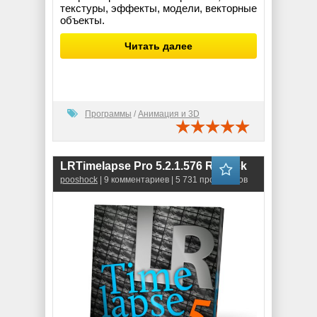
текстуры, эффекты, модели, векторные
объекты.
Читать далее
Программы
/
Анимация и 3D
LRTimelapse Pro 5.2.1.576 RePack
pooshock
| 9 комментариев | 5 731 просмотров