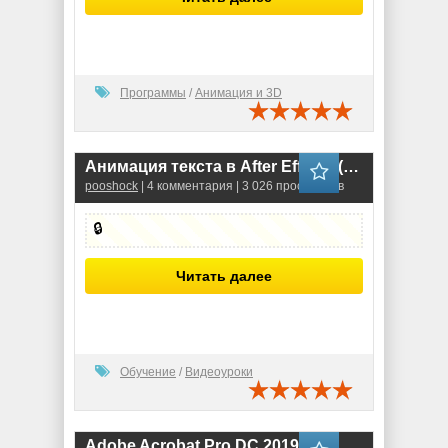
Программы
/
Анимация и 3D
Aнимaция текcтa в After Effects (Видео-курс)
pooshock
| 4 комментария | 3 026 просмотров
🔒
Читать далее
Обучение
/
Видеоуроки
Adobe Acrobat Pro DC 2019 (19.12.20034)