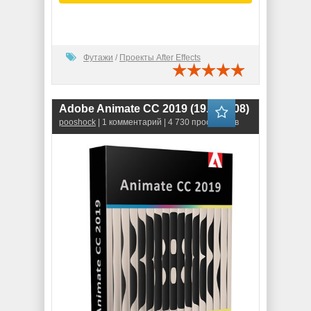
Футажи
/
Проекты After Effects
Adobe Animate CC 2019 (19.2.1.408)
pooshock
| 1 комментарий | 4 730 просмотров