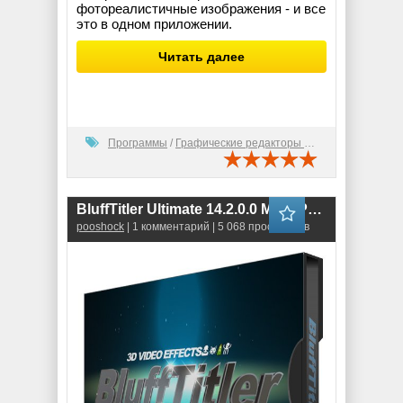
фотореалистичные изображения - и все
это в одном приложении.
Читать далее
Программы
/
Графические редакторы (2D)
BluffTitler Ultimate 14.2.0.0 MegaPack
pooshock
| 1 комментарий | 5 068 просмотров