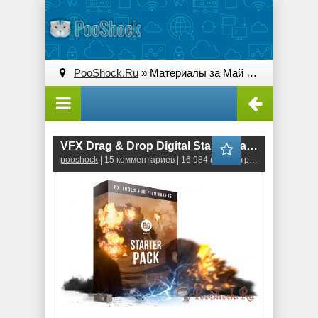
PooShock.Ru
» Материалы за Май 2019 года » Страница 2
VFX Drag & Drop Digital Starter Pack (MOV)
pooshock
| 15 комментариев | 16 984 просмотров