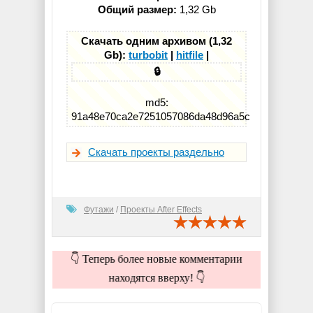
Общий размер:
1,32 Gb
Скачать одним архивом (1,32
Gb):
turbobit
|
hitfile
|
🔒
md5:
91a48e70ca2e7251057086da48d96a5c
Скачать проекты раздельно
Футажи
/
Проекты After Effects
👇 Теперь более новые комментарии
находятся вверху! 👇