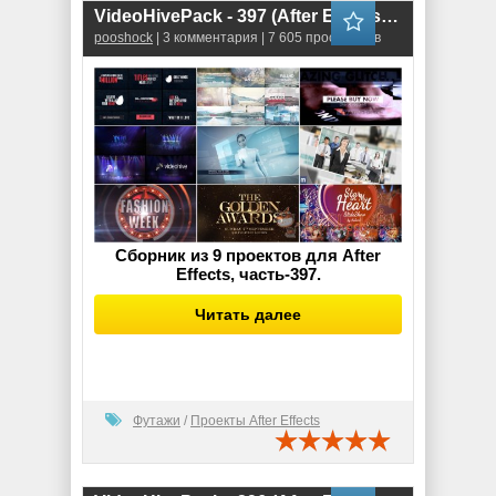
VideoHivePack - 397 (After Effects Projects Pack)
pooshock
| 3 комментария | 7 605 просмотров
Сборник из 9 проектов для After
Effects, часть-397.
Читать далее
Футажи
/
Проекты After Effects