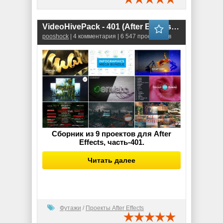
VideoHivePack - 401 (After Effects Projects Pack)
pooshock
| 4 комментария | 6 547 просмотров
Сборник из 9 проектов для After
Effects, часть-401.
Читать далее
Футажи
/
Проекты After Effects