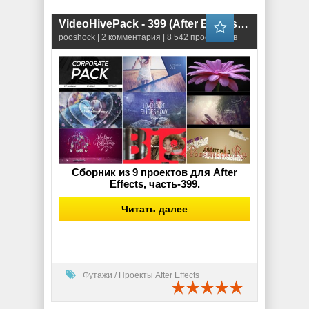
VideoHivePack - 399 (After Effects Projects Pack)
pooshock
| 2 комментария | 8 542 просмотров
Сборник из 9 проектов для After
Effects, часть-399.
Читать далее
Футажи
/
Проекты After Effects