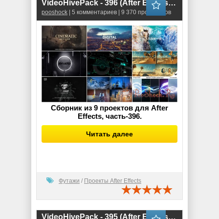
VideoHivePack - 396 (After Effects Projects Pack)
pooshock
| 5 комментариев | 9 370 просмотров
Сборник из 9 проектов для After
Effects, часть-396.
Читать далее
Футажи
/
Проекты After Effects
VideoHivePack - 395 (After Effects Projects Pack)