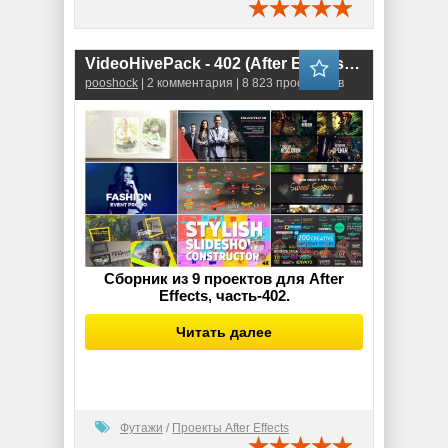
VideoHivePack - 402 (After Effects Projects Pack)
pooshock
| 2 комментария | 8 823 просмотров
Сборник из 9 проектов для After
Effects, часть-402.
Читать далее
Футажи
/
Проекты After Effects