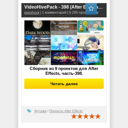
VideoHivePack - 398 (After Effects Projects Pack)
pooshock
| 1 комментарий | 6 295 просмотров
Сборник из 9 проектов для After
Effects, часть-398.
Читать далее
Футажи
/
Проекты After Effects