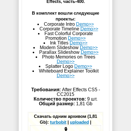
Effects, часть-400.
В комплект вошли следующие
проекты:
Corporate Intro
Demo>>
Corporate Timeline
Demo>>
Fast Colorful Corporate
Promotion
Demo>>
Ink Titles
Demo>>
Modern Slideshow
Demo>>
Parallax Slideshow
Demo>>
Photo Memories on Trees
Demo>>
Splatter Logo
Demo>>
Whiteboard Explainer Toolkit
Demo>>
Требования:
After Effects CS5 -
СС2015
Количество проектов:
9 шт.
Общий размер:
1,81 Gb
Скачать одним архивом (1,81
Gb):
turbobit
|
uploaded
|
🔒