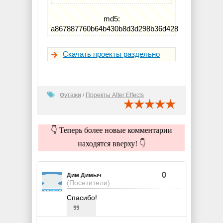
md5:
a867887760b64b430b8d3d298b36d428
Скачать проекты раздельно
Футажи
/
Проекты After Effects
👇 Теперь более новые комментарии
находятся вверху! 👇
0
Дим Димыч
(Посетители)
Спасибо!