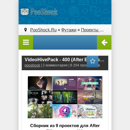
PooShock.Ru
»
Футажи
»
Проекты After Effects
» V
VideoHivePack - 400 (After Effects Projects Pack)
pooshock
| 2 комментария | 8 204 просмотров
Сборник из 9 проектов для After