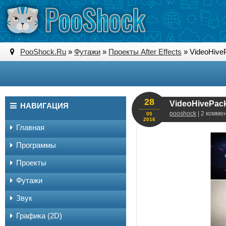
PooShock.Ru
»
Футажи
»
Проекты After Effects
» VideoHivePa
28
VideoHivePack 
НАВИГАЦИЯ
pooshock
| 2 комме
05
2016
Главная
Программы
Проекты
Футажи
Звук
Графика (2D)