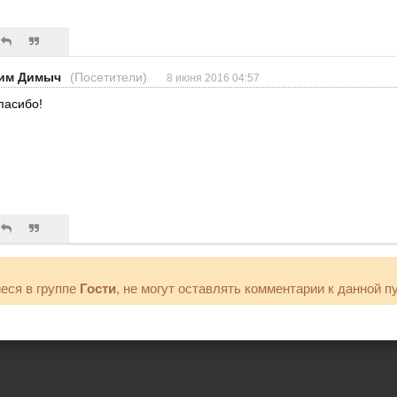
им Димыч
(Посетители)
8 июня 2016 04:57
пасибо!
еся в группе
Гости
, не могут оставлять комментарии к данной п