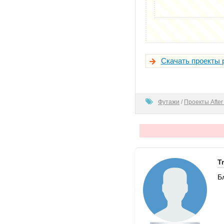
Скачать проекты 
100
Футажи
/
Проекты After 
T
Б