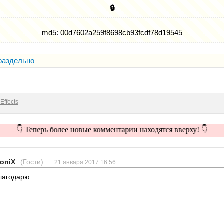
🔒
md5: 00d7602a259f8698cb93fcdf78d19545
раздельно
Effects
👇 Теперь более новые комментарии находятся вверху! 👇
roniX
(Гости)
21 января 2017 16:56
лагодарю