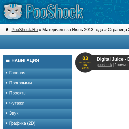
PooShock.Ru
» Материалы за Июнь 2013 года » Страница 
03
Digital Juice -
НАВИГАЦИЯ
pooshock
| 2 комме
06
2013
Главная
Программы
Проекты
Футажи
Звук
Графика (2D)