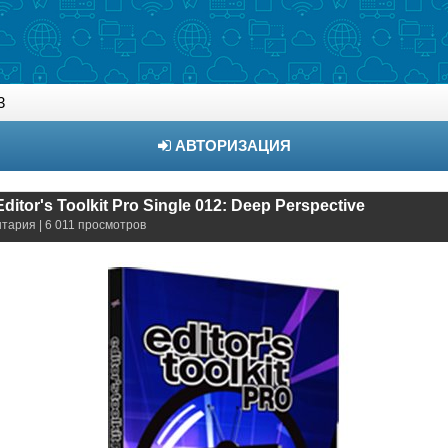
3
АВТОРИЗАЦИЯ
 Editor's Toolkit Pro Single 012: Deep Perspective
нтария | 6 011 просмотров