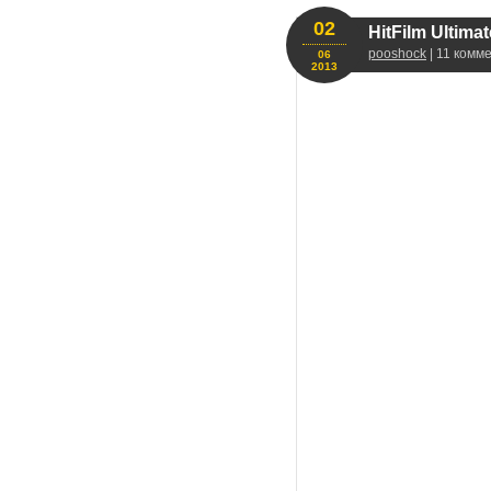
02
HitFilm Ultimat
pooshock
| 11 комм
06
2013