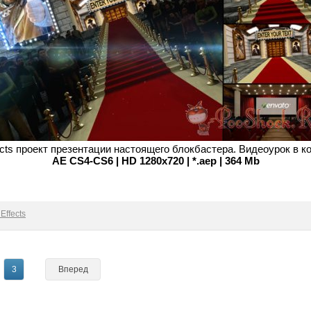
fects проект презентации настоящего блокбастера. Видеоурок в к
AE CS4-CS6 | HD 1280x720 | *.aep | 364 Mb
Effects
3
Вперед