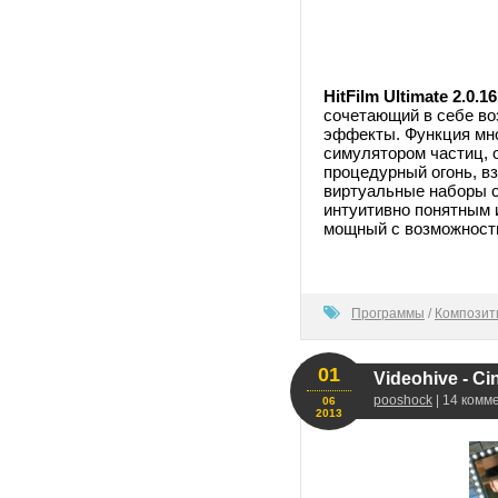
HitFilm Ultimate 2.0.1
сочетающий в себе во
эффекты. Функция мно
симулятором частиц, 
процедурный огонь, в
виртуальные наборы с
интуитивно понятным 
мощный с возможность
80
Программы
/
Композит
01
Videohive - Cin
pooshock
| 14 комм
06
2013