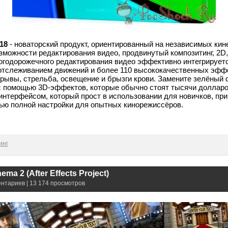
618
- новаторский продукт, ориентированный на независимых кин
зможности редактирования видео, продвинутый композитинг, 2D
годорожечного редактирования видео эффективно интегрирует
отслеживанием движений и более 110 высококачественных эфф
зрывы, стрельба, освещение и брызги крови. Замените зелёный 
 помощью 3D-эффектов, которые обычно стоят тысячи долларов
интерфейсом, который прост в использовании для новичков, при
ю полной настройки для опытных кинорежиссёров.
инг
ema 2 (After Effects Project)
ентариев | 13 174 просмотров