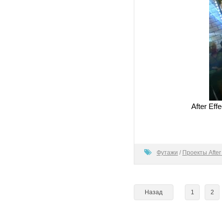
After Ef
100
Футажи
/
Проекты After 
Назад
1
2