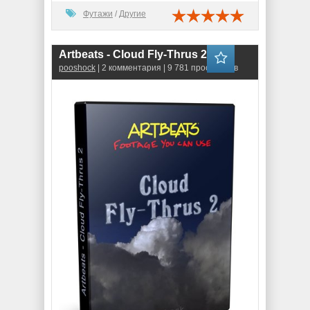
Футажи
/
Другие
Artbeats - Cloud Fly-Thrus 2 (SD)
pooshock
| 2 комментария | 9 781 просмотров