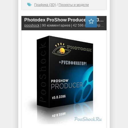
Графика (3D)
/
Проекты и модели
Photodex ProShow Producer 5.0.3206 + Русификатор
pooshock
| 90 комментариев | 42 596 просмотров