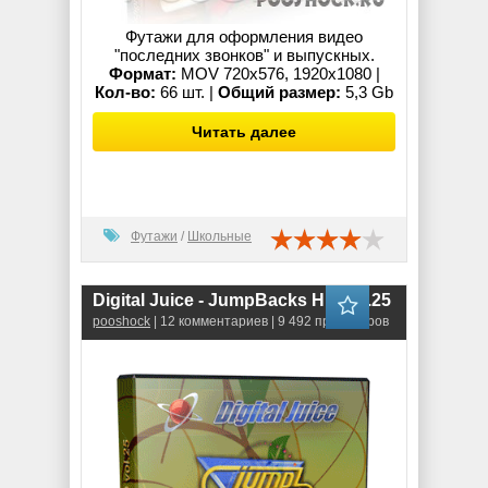
Футажи для оформления видео
"последних звонков" и выпускных.
Формат:
MOV 720x576, 1920x1080 |
Кол-во:
66 шт. |
Общий размер:
5,3 Gb
Читать далее
Футажи
/
Школьные
Digital Juice - JumpBacks HD vol.25
pooshock
| 12 комментариев | 9 492 просмотров