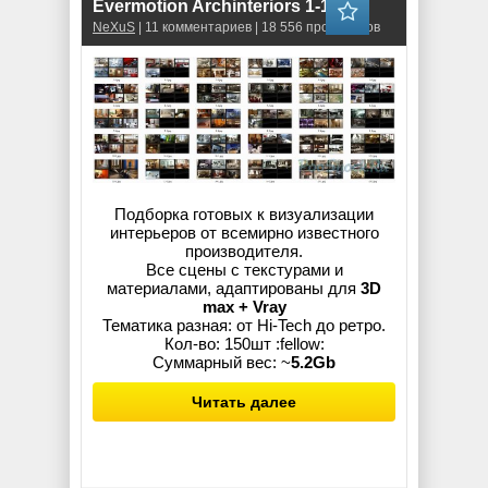
Evermotion Archinteriors 1-15
NeXuS
| 11 комментариев | 18 556 просмотров
Подборка готовых к визуализации
интерьеров от всемирно известного
производителя.
Все сцены с текстурами и
материалами, адаптированы для
3D
max + Vray
Тематика разная: от Hi-Tech до ретро.
Кол-во: 150шт :fellow:
Суммарный вес: ~
5.2Gb
Читать далее