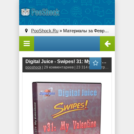
PooShock.Ru
» Материалы за Февраль 2012 года » Страница 2
Digital Juice - Swipes! 31: My Valentine
pooshock
| 29 комментариев | 23 314 просмотров