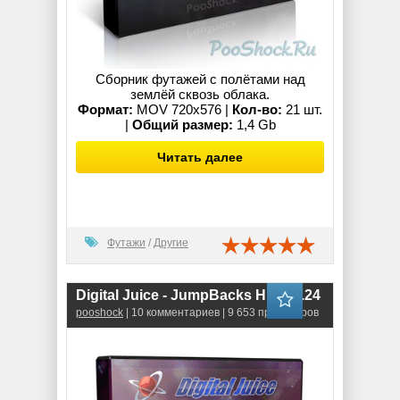
Сборник футажей с полётами над
землёй сквозь облака.
Формат:
MOV 720x576 |
Кол-во:
21 шт.
|
Общий размер:
1,4 Gb
Читать далее
Футажи
/
Другие
Digital Juice - JumpBacks HD vol.24
pooshock
| 10 комментариев | 9 653 просмотров