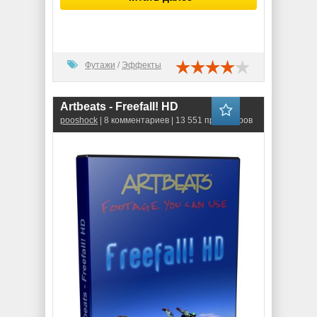
Футажи
/
Эффекты
Artbeats - Freefall! HD
pooshock
| 8 комментариев | 13 551 просмотров