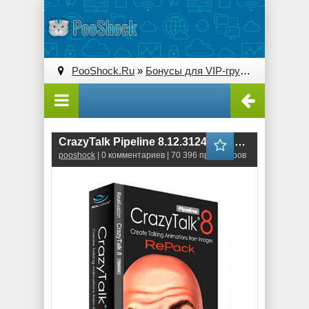
PooShock.Ru
»
Бонусы для VIP-группы
» CrazyTa
CrazyTalk Pipeline 8.12.3124.1 ENG-RUS RePack
pooshock
| 0 комментариев | 70 396 просмотров