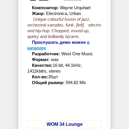
Композитор:
Wayne Urquhart
Жанр:
Electronica, Urban
Unique colourful fusion of jazz,
orchestral samples, funk, [left] electro
and hip-hop. Chopped, mixed-up,
quirky and brilliantly bizarre.
Прослушать демо можно
в
каталоге
Разработчик:
West One Music
Формат:
wav
Качество:
16 bit, 44.1kHz,
1411kbit/s, stereo
Кол-во:
35шт
Общий размер:
594.82 Mb
WOM 34 Lounge