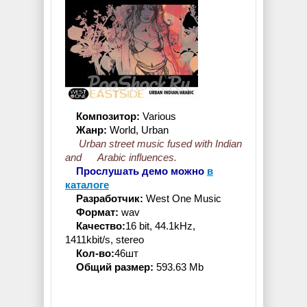
Композитор:
Various
Жанр:
World, Urban
Urban street music fused with Indian
and Arabic influences.
Прослушать демо можно
в
каталоге
Разработчик:
West One Music
Формат:
wav
Качество:
16 bit, 44.1kHz,
1411kbit/s, stereo
Кол-во:
46шт
Общий размер:
593.63 Mb