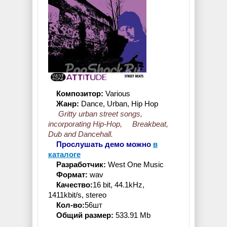
Композитор:
Various
Жанр:
Dance, Urban, Hip Hop
Gritty urban street songs,
incorporating Hip-Hop, Breakbeat,
Dub and Dancehall.
Прослушать демо можно
в
каталоге
Разработчик:
West One Music
Формат:
wav
Качество:
16 bit, 44.1kHz,
1411kbit/s, stereo
Кол-во:
56шт
Общий размер:
533.91 Mb