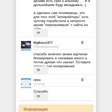
архиве есть скин к альбому .... И в
дальнейшем буду вкладывать :)
а сделано сам понимаешь, это
для того чтоб "копирайторы" хоть
чуточку поработали а непросто
архив "перезаливали" с сайта на
сайт
0
BigBoss1977
(Проверенные)
спасибо конечно зачем картинки
блокировать я скачиваю много а
потом думаю что скачал. Оставьте
скрины для копирования
0
retro
(Гости)
Спасибо.
Информация