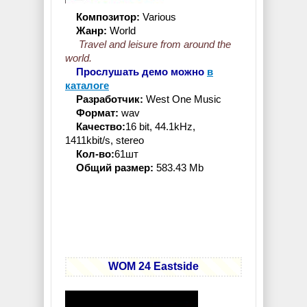
Композитор:
Various
Жанр:
World
Travel and leisure from around the
world.
Прослушать демо можно
в
каталоге
Разработчик:
West One Music
Формат:
wav
Качество:
16 bit, 44.1kHz,
1411kbit/s, stereo
Кол-во:
61шт
Общий размер:
583.43 Mb
WOM 24 Eastside