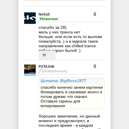
0
NeXuS
(
Новички
)
спасибо за 28)
жаль у них транса нет
больше..или если есть то выложи
пожалуйста..) а в мдеале такое
направление как chilled trance
вобще идеал былоб :)
0
FUTAJnik
(Проверенные)
Цитата: BigBoss1977
спасибо конечно зачем картинки
блокировать я скачиваю много а
потом думаю что скачал.
Оставьте скрины для
копирования
Хорошее замечание, но данный
момент я предусмотрел, в
последнее время - в каждом