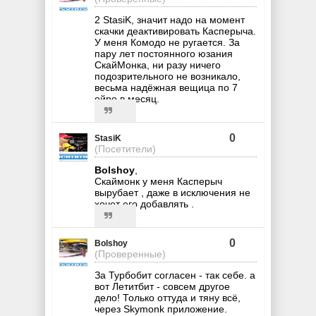
2 StasiK, значит надо на момент
скачки деактивировать Касперыча.
У меня Комодо не ругается. За
пару лет постоянного юзания
СкайМонка, ни разу ничего
подозрительного не возникало,
весьма надёжная вещица по 7
ойро в месяц.
0
StasiK
(Посетители)
Bolshoy
,
Скаймонк у меня Касперыч
вырубает , даже в исключения не
хочет его добавлять .
0
Bolshoy
(Проверенные)
За Турбобит согласен - так себе. а
вот Летитбит - совсем другое
дело! Только оттуда и тяну всё,
через Skymonk приложение.