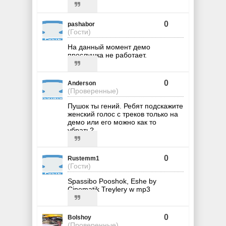
0
pashabor
(Гости)
На данный момент демо
прослушка не работает.
0
Anderson
(Проверенные)
Пушок ты гений. Ребят подскажите
женский голос с треков только на
демо или его можно как то
убрать?
0
Rustemm1
(Гости)
Spassibo Pooshok, Eshe by
Cinematik Treylery w mp3
0
Bolshoy
(Проверенные)