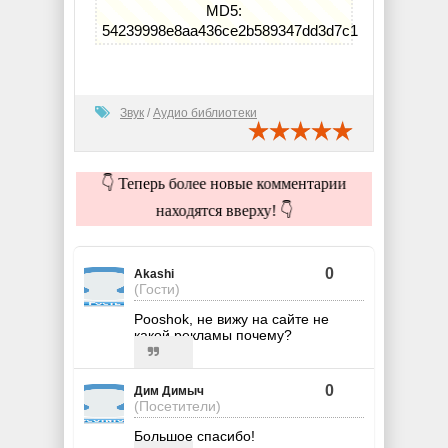
MD5:
54239998e8aa436ce2b589347dd3d7c1
Звук
/
Аудио библиотеки
👇 Теперь более новые комментарии
находятся вверху! 👇
0
Akashi
(Гости)
Pooshok, не вижу на сайте не
какой рекламы почему?
0
Дим Димыч
(Посетители)
Большое спасибо!