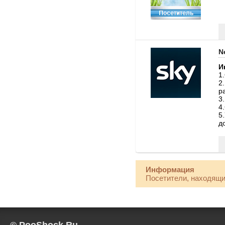
N
И
1
2
р
3
4
5
д
Информация
Посетители, находящи
© PooShock.Ru