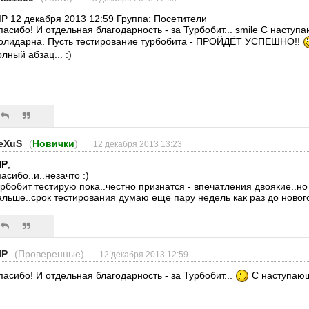
IP 12 декабря 2013 12:59 Группа: Посетители
пасибо! И отдельная благодарность - за Турбобит... smile С наступ
олидарна. Пусть тестирование турбобита - ПРОЙДЁТ УСПЕШНО!!
лный абзац... :)
eXuS
(
Новички
)
12 декабря 2013 13:23
IP
,
асибо..и..незачто :)
урбобит тестирую пока..честно признатся - впечатления двоякие..н
альше..срок тестирования думаю еще пару недель как раз до нового 
IP
(Проверенные)
12 декабря 2013 12:59
пасибо! И отдельная благодарность - за Турбобит...
С наступаю