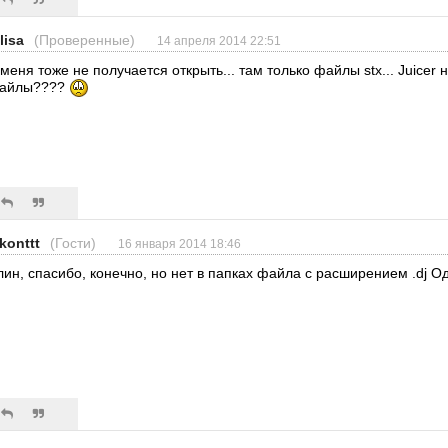
lisa
(Проверенные)
14 апреля 2014 22:51
 меня тоже не получается открыть... там только файлы stx... Juicer не
айлы????
ikonttt
(Гости)
16 января 2014 18:46
лин, спасибо, конечно, но нет в папках файла с расширением .dj Од