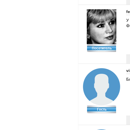
fe
У
ф
v
Б