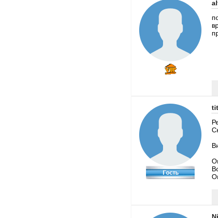
a
п
в
пр
ti
Р
С
В
О
В
О
N