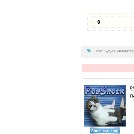
🔒
100
Звук
/
Аудио библиотек
p
П