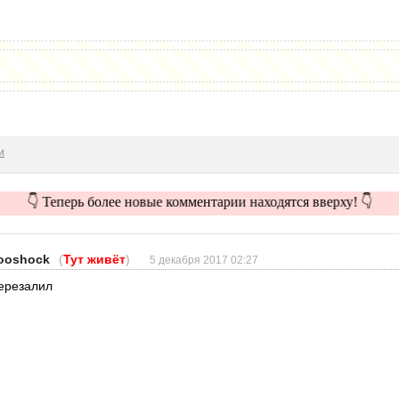
и
👇 Теперь более новые комментарии находятся вверху! 👇
ooshock
(
Тут живёт
)
5 декабря 2017 02:27
ерезалил