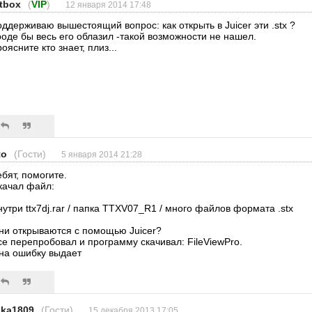
ltbox
(
VIP
)
12 января 2014 17:48
оддерживаю вышестоящий вопрос: как открыть в Juicer эти .stx ?
роде бы весь его облазил -такой возможности не нашел.
оясните кто знает, плиз...
to
(Гости)
5 января 2014 21:28
ебят, помогите.
качал файл:
нутри ttx7dj.rar / папка TTXV07_R1 / много файлов формата .stx
ни открываются с помощью Juicer?
се перепробовал и программу скачивал: FileViewPro.
на ошибку выдает
ika1809
(Гости)
15 декабря 2013 17:05