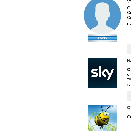
G
С
С
по
N
G
сп
т
д
G
С