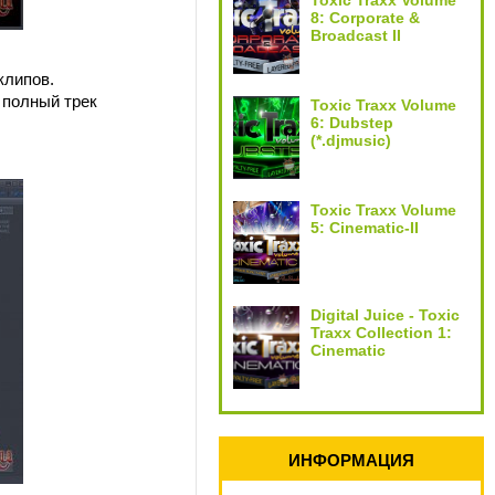
Toxic Traxx Volume
8: Corporate &
Broadcast II
клипов.
+ полный трек
Toxic Traxx Volume
6: Dubstep
(*.djmusic)
Toxic Traxx Volume
5: Cinematic-II
Digital Juice - Toxic
Traxx Collection 1:
Cinematic
ИНФОРМАЦИЯ