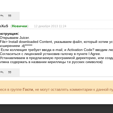
eXuS
(
Новички
)
12 декабря 2013 11:24
нструкция:
.Открываем Juicer.
.File> Install downloaded Content, указываем файл, который хотим ус
асширением .dj******
. Если коллекция требует ввода e-mail, и Activation Code? вводим 
.Согласиться с лицензией установив галочку в пункте I Agree.
.Устанавливаем в предлагаемую программой директорию, или созда
олжна содержать в названии кириллицы т.е русских символов)
еся в группе
Гости
, не могут оставлять комментарии к данной п