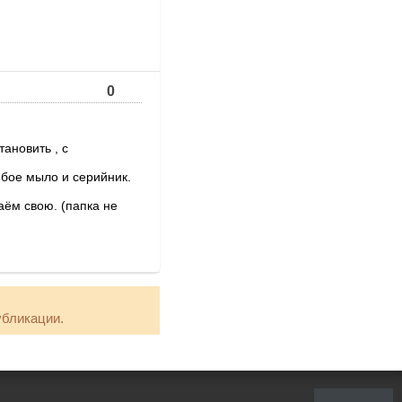
0
тановить , с
любое мыло и серийник.
ём свою. (папка не
убликации.