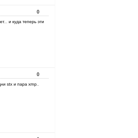
0
т... и куда теперь эти
0
ни stx и пара xmp..