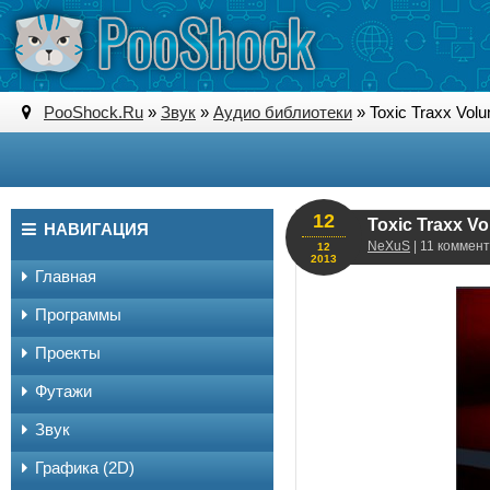
PooShock.Ru
»
Звук
»
Аудио библиотеки
» Toxic Traxx Volu
12
Toxic Traxx Vo
НАВИГАЦИЯ
NeXuS
| 11 коммент
12
2013
Главная
Программы
Проекты
Футажи
Звук
Графика (2D)