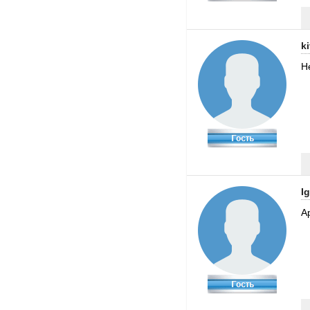
k
Н
I
А