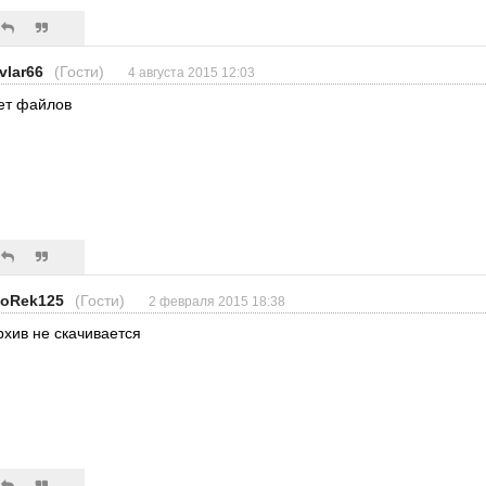
ivlar66
(Гости)
4 августа 2015 12:03
ет файлов
goRek125
(Гости)
2 февраля 2015 18:38
рхив не скачивается