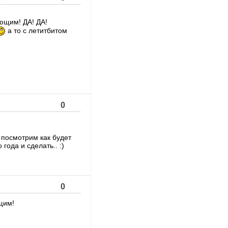
ающим! ДА! ДА!
а то с летитбитом
0
о посмотрим как будет
года и сделать.. :)
0
щим!