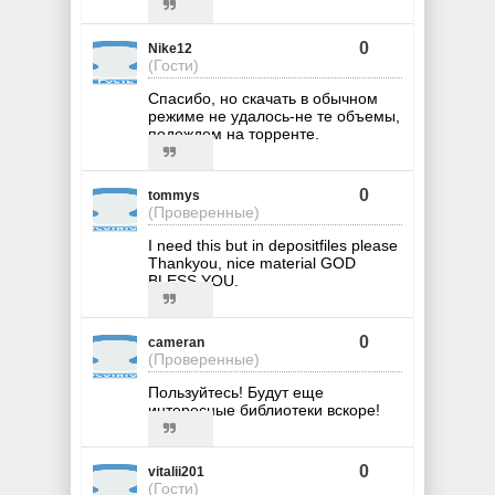
0
Nike12
(Гости)
Спасибо, но скачать в обычном
режиме не удалось-не те объемы,
подождем на торренте.
0
tommys
(Проверенные)
I need this but in depositfiles please
Thankyou, nice material GOD
BLESS YOU.
0
cameran
(Проверенные)
Пользуйтесь! Будут еще
интересные библиотеки вскоре!
0
vitalii201
(Гости)