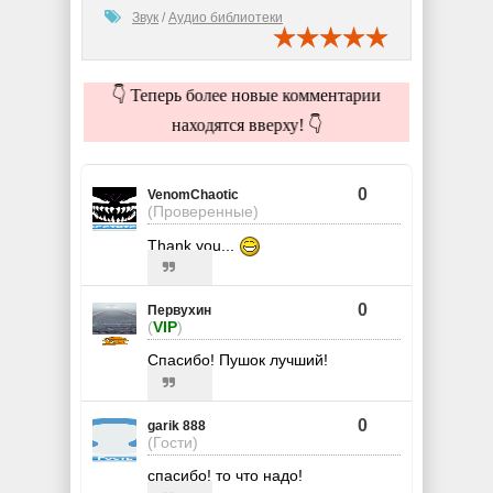
Звук
/
Аудио библиотеки
👇 Теперь более новые комментарии
находятся вверху! 👇
0
VenomChaotic
(Проверенные)
Thank you...
0
Первухин
(
VIP
)
Спасибо! Пушок лучший!
0
garik 888
(Гости)
спасибо! то что надо!