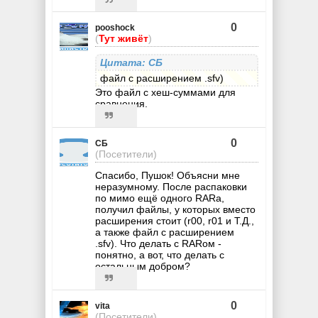
0
pooshock
(
Тут живёт
)
Цитата: СБ
файл с расширением .sfv)
Это файл с хеш-суммами для
сравнения.
0
СБ
(Посетители)
Спасибо, Пушок! Объясни мне
неразумному. После распаковки
по мимо ещё одного RARa,
получил файлы, у которых вместо
расширения стоит (r00, r01 и Т.Д.,
а также файл с расширением
.sfv). Что делать с RARом -
понятно, а вот, что делать с
остальным добром?
0
vita
(Посетители)