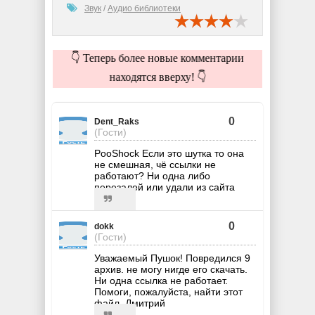
Звук
/
Аудио библиотеки
👇 Теперь более новые комментарии
находятся вверху! 👇
0
Dent_Raks
(Гости)
PooShock Если это шутка то она
не смешная, чё ссылки не
работают? Ни одна либо
перезалей или удали из сайта
0
dokk
(Гости)
Уважаемый Пушок! Повредился 9
архив. не могу нигде его скачать.
Ни одна ссылка не работает.
Помоги, пожалуйста, найти этот
файл. Дмитрий