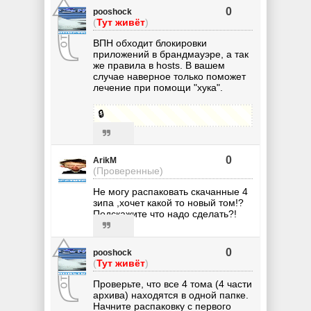
0
pooshock
(
Тут живёт
)
ВПН обходит блокировки
приложений в брандмауэре, а так
же правила в hosts. В вашем
случае наверное только поможет
лечение при помощи "хука".
🔒
0
ArikM
(Проверенные)
Не могу распаковать скачанные 4
зипа ,хочет какой то новый том!?
Подскажите что надо сделать?!
0
pooshock
(
Тут живёт
)
Проверьте, что все 4 тома (4 части
архива) находятся в одной папке.
Начните распаковку с первого