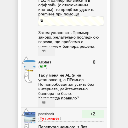
! Если баннер появился и в
оффлайн (с отключенным
инетом), то придётся удалить
premiere при помощи
🔒
Затем установить Премьер
заново, желательно последнюю
версию, где проблема с
появлением баннера решена.
0
AllStars
(
VIP
)
Так у меня не АЕ (и не
установлен), а ПРемьер.
Но попробовал запустить без
интернета, действительно
баннера не было.
Какое тогда правило?
+2
pooshock
(
Тут живёт
)
Перепутал немного :) Для