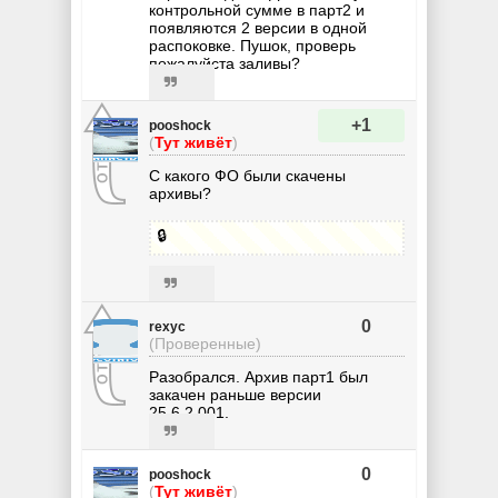
контрольной сумме в парт2 и
появляются 2 версии в одной
распоковке. Пушок, проверь
пожалуйста заливы?
+1
pooshock
(
Тут живёт
)
С какого ФО были скачены
архивы?
🔒
0
rexyc
(Проверенные)
Разобрался. Архив парт1 был
закачен раньше версии
25.6.2.001.
0
pooshock
(
Тут живёт
)