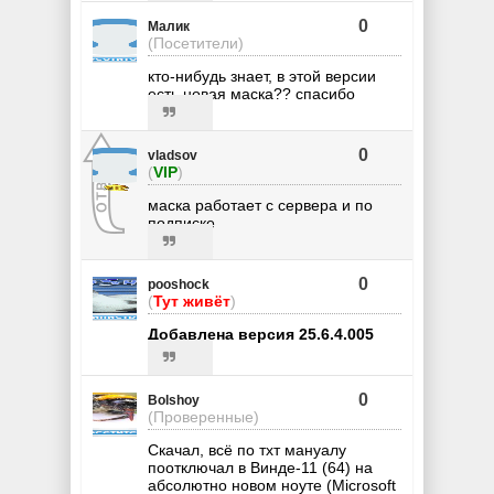
0
Малик
(Посетители)
кто-нибудь знает, в этой версии
есть новая маска?? спасибо
0
vladsov
(
VIP
)
маска работает с сервера и по
подписке
0
pooshock
(
Тут живёт
)
Добавлена версия 25.6.4.005
0
Bolshoy
(Проверенные)
Скачал, всё по тхт мануалу
поотключал в Винде-11 (64) на
абсолютно новом ноуте (Microsoft