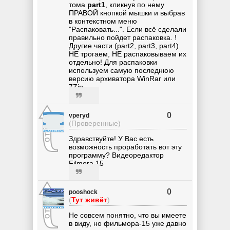
тома
part1
, кликнув по нему
ПРАВОЙ кнопкой мышки и выбрав
в контекстном меню
"Распаковать...". Если всё сделали
правильно пойдет распаковка. !
Другие части (part2, part3, part4)
НЕ трогаем, НЕ распаковываем их
отдельно! Для распаковки
используем самую последнюю
версию архиватора WinRar или
7Zip.
0
vperyd
(Проверенные)
Здравствуйте! У Вас есть
возможность проработать вот эту
программу? Видеоредактор
Filmora 15
0
pooshock
(
Тут живёт
)
Не совсем понятно, что вы имеете
в виду, но фильмора-15 уже давно