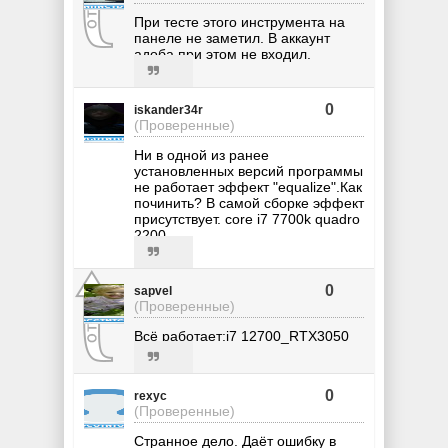
При тесте этого инструмента на
панеле не заметил. В аккаунт
адоба при этом не входил.
0
iskander34r
(Проверенные)
Ни в одной из ранее
установленных версий программы
не работает эффект "equalize".Как
починить? В самой сборке эффект
присутствует. core i7 7700k quadro
2200
0
sapvel
(Проверенные)
Всё работает:i7 12700_RTX3050
0
rexyc
(Проверенные)
Странное дело. Даёт ошибку в