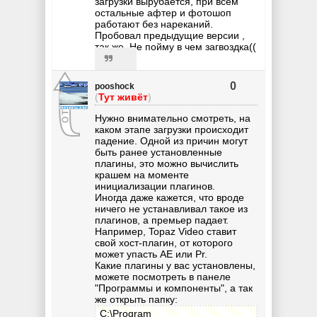
загрузки вырубается, при всем
остальные афтер и фотошоп
работают без нареканий.
Пробовал предыдущие версии ,
так же. Не пойму в чем загвоздка((
0
pooshock
(
Тут живёт
)
Нужно внимательно смотреть, на
каком этапе загрузки происходит
падение. Одной из причин могут
быть ранее установленные
плагины, это можно вычислить
крашем на моменте
инициализации плагинов.
Иногда даже кажется, что вроде
ничего не устанавливал такое из
плагинов, а премьер падает.
Например, Topaz Video ставит
свой хост-плагин, от которого
может упасть AE или Pr.
Какие плагины у вас установлены,
можете посмотреть в панеле
"Программы и компоненты", а так
же открыть папку:
C:\Program