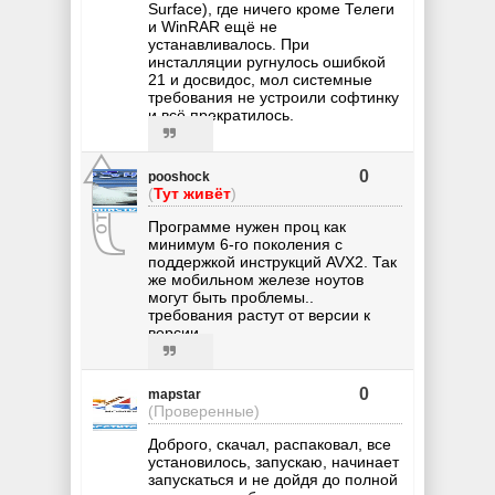
Surface), где ничего кроме Телеги
и WinRAR ещё не
устанавливалось. При
инсталляции ругнулось ошибкой
21 и досвидос, мол системные
требования не устроили софтинку
и всё прекратилось.
0
pooshock
(
Тут живёт
)
Программе нужен проц как
минимум 6-го поколения с
поддержкой инструкций AVX2. Так
же мобильном железе ноутов
могут быть проблемы..
требования растут от версии к
версии...
0
mapstar
(Проверенные)
Доброго, скачал, распаковал, все
установилось, запускаю, начинает
запускаться и не дойдя до полной