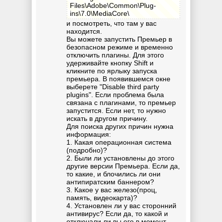
Files\Adobe\Common\Plug-
ins\7.0\MediaCore\
и посмотреть, что там у вас
находится.
Вы можете запустить Премьер в
безопасном режиме и временно
отключить плагины. Для этого
удерживайте кнопку Shift и
кликните по ярлыку запуска
премьера. В появившемся окне
выберете "Disable third party
plugins". Если проблема была
связана с плагинами, то премьер
запустится. Если нет, то нужно
искать в другом причину.
Для поиска других причин нужна
информация:
1. Какая операционная система
(подробно)?
2. Были ли установлены до этого
другие версии Премьера. Если да,
то какие, и блочились ли они
антипиратским баннером?
3. Какое у вас железо(проц,
память, видеокарта)?
4. Установлен ли у вас сторонний
антивирус? Если да, то какой и
отключали ли вы его в момент