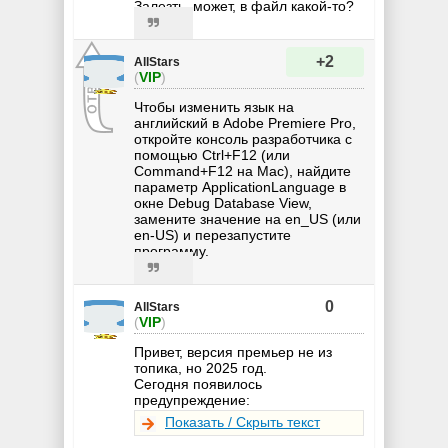
Залезть, может, в файл какой-то?
+2
AllStars
(
VIP
)
Чтобы изменить язык на
английский в Adobe Premiere Pro,
откройте консоль разработчика с
помощью Ctrl+F12 (или
Command+F12 на Mac), найдите
параметр ApplicationLanguage в
окне Debug Database View,
замените значение на en_US (или
en-US) и перезапустите
программу.
0
AllStars
(
VIP
)
Привет, версия премьер не из
топика, но 2025 год.
Сегодня появилось
предупреждение:
Показать / Скрыть текст