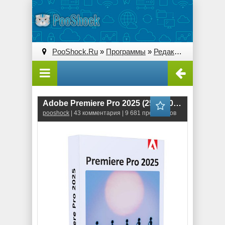
PooShock.Ru
»
Программы
»
Редакторы видео
» A
Adobe Premiere Pro 2025 (25.6.4.005)
pooshock
| 43 комментария | 9 681 просмотров