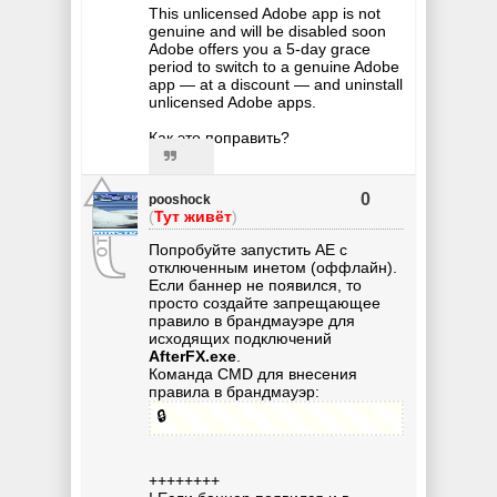
This unlicensed Adobe app is not
genuine and will be disabled soon
Adobe offers you a 5-day grace
period to switch to a genuine Adobe
app — at a discount — and uninstall
unlicensed Adobe apps.
Как это поправить?
0
pooshock
(
Тут живёт
)
Попробуйте запустить AE с
отключенным инетом (оффлайн).
Если баннер не появился, то
просто создайте запрещающее
правило в брандмауэре для
исходящих подключений
AfterFX.exe
.
Команда CMD для внесения
правила в брандмауэр:
🔒
++++++++