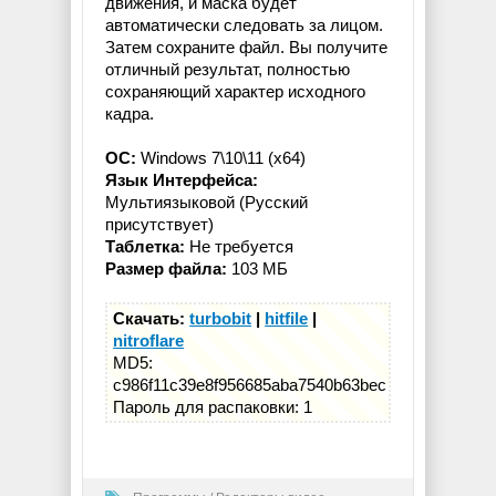
движения, и маска будет
автоматически следовать за лицом.
Затем сохраните файл. Вы получите
отличный результат, полностью
сохраняющий характер исходного
кадра.
OC:
Windows 7\10\11 (x64)
Язык Интерфейса:
Мультиязыковой (Русский
присутствует)
Таблетка:
Не требуется
Размер файла:
103 МБ
Скачать:
turbobit
|
hitfile
|
nitroflare
MD5:
c986f11c39e8f956685aba7540b63bec
Пароль для распаковки: 1