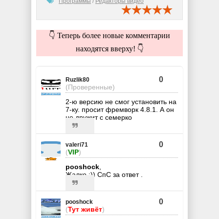
Программы
/
Редакторы видео
👇 Теперь более новые комментарии
находятся вверху! 👇
0
Ruzlik80
(Проверенные)
2-ю версию не смог установить на
7-ку. просит фремворк 4.8.1. А он
не дружит с семерко
0
valeri71
(
VIP
)
pooshock
,
Жалко :)) СпС за ответ .
0
pooshock
(
Тут живёт
)