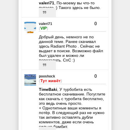
valeri71
, По-моему вы что-то
путаете :) Такого здесь не было.
0
valeri71
(
VIP
)
Добрый день, немного не по
данной теме. Ранее скачивал
здесь Radiant Photo . Сейчас не
выдает в поиске. Возможно файл
был удален и можно ли
перезалить. СпС :)
0
pooshock
(
Тут живёт
)
TimeBaki
, У турбобита есть
бесплатное скачивание. Погуглите
как скачать с туробита бесплатно,
это ведь очень просто.
+ Однотипные ваши комменты я
потёр. В следующий раз не нужно
так активно оставлять дубли
комментов, даже если очень
сильно бомбит.