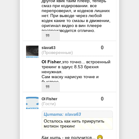
другой квик тайм плеер, теперь
смаз при кодировании. все
перепроверил, и кодеков лишних
нет. При выводе через любой
кодек какие то смазы в движении,
оригинал видео в вин плеере
воспроизводится отлично.
0
slava63
(Проверенные)
Ol Fisher
,это точно... встроенный
трекинг в эдиус 8.53 брехня
ненужная.
Сам маску нарисую точне и
быстрее.
0
Ol Fisher
(Гости)
Цитата: slava63
Осталось как нить прикрутить
мотион трекинг
Как нить
- не получится...