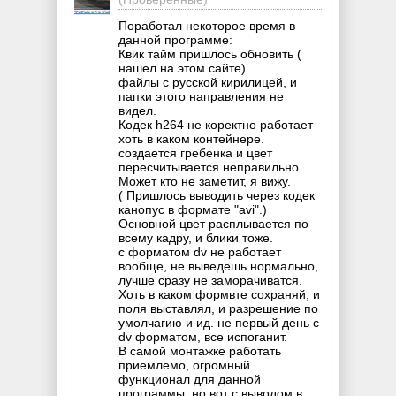
Поработал некоторое время в
данной программе:
Квик тайм пришлось обновить (
нашел на этом сайте)
файлы с русской кирилицей, и
папки этого направления не
видел.
Кодек h264 не коректно работает
хоть в каком контейнере.
создается гребенка и цвет
пересчитывается неправильно.
Может кто не заметит, я вижу.
( Пришлось выводить через кодек
канопус в формате "avi".)
Основной цвет расплывается по
всему кадру, и блики тоже.
с форматом dv не работает
вообще, не выведешь нормально,
лучше сразу не заморачиватся.
Хоть в каком формвте сохраняй, и
поля выставлял, и разрешение по
умолчагию и ид. не первый день с
dv форматом, все испоганит.
В самой монтажке работать
приемлемо, огромный
функционал для данной
программы, но вот с выводом в