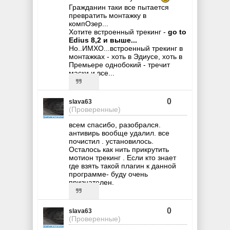
Гражданин таки все пытается
превратить монтажку в
компОзер...
Хотите встроенный трекинг -
go to
Edius 8,2 и выше...
Но..ИМХО...встроенный трекинг в
монтажках - хоть в Эдиусе, хоть в
Премьере однобокий - тречит
маски и все...
0
slava63
(Проверенные)
всем спасибо, разобрался.
антивирь вообще удалил. все
почистил . установилось.
Осталось как нить прикрутить
мотион трекинг . Если кто знает
где взять такой плагин к данной
программе- буду очень
признателен.
0
slava63
(Проверенные)