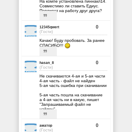
На компе установлена пиннакл14.
Совместимо ли ставить Едиус.
Повлияет на работу друг друга?
0
12345qwert
(Гости)
Качаю! Буду пробовать. За ранее
СПАСИБО!!!
0
hasan_8
(Гости)
Не скачиваются 4-ая и 5-ая части
4-ая часть - файл не найден
5-ая часть ошибка при скачивании
5-ая часть пошла на скачивание
а 4-ая часть ни в какую, пишет
"Запрашиваемый файл не
найден"
0
аматор
(Гости)