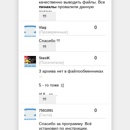
качественно выводить файлы. Все
пинаклы
провалили данную
задачу.
0
Viag
(Проверенные)
Спасибо !!!
0
StasiK
(Посетители)
3 архива нет в файлообменниках
...
5 - го тоже :((
И 8 - го ...
0
7501091
(Гости)
Спасибо за программу. Всё
установил по инструкции.