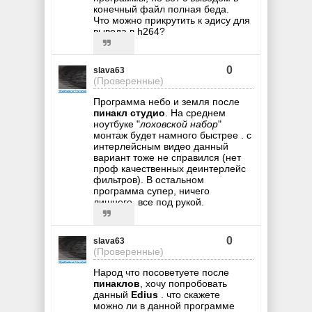
конечный файл полная беда.
Что можно прикрутить к эдису для
вывода в h264?
0
slava63
(Проверенные)
Программа небо и земля после
пинакл студио
. На среднем
ноутбуке "
лоховской набор
"
монтаж будет намного быстрее . с
интерлейсным видео данный
вариант тоже не справился (нет
проф качественных деинтерлейс
фильтров). В остальном
программа супер, ничего
лишнего, все под рукой.
0
slava63
(Проверенные)
Народ что посоветуете после
пинаклов
, хочу попробовать
данный
Edius
. что скажете
можно ли в данной программе