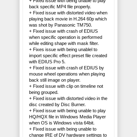
+ Fixed issue with being unable to play
back specific MP4 file properly.
+ Fixed issue with distorted video when
playing back movie in H.264 60p which
was shot by Panasonic TM750.
+ Fixed issue with crash of EDIUS
when specific operation is performed
while editing shape with mask filter.
+ Fixes issue with being unablel to
import specific effect preset file created
with EDIUS Pro 5.
+ Fixed issue with crash of EDIUS by
mouse wheel operations when playing
back still image on player.
+ Fixed issue with clip on timeline not
being grouped.
+ Fixed issue with distorted video in the
disc created by Disc Burner.
+ Fixed issue with being unable to play
HQ/HQX file in Windows Media Player
when OS is Windows vista 64bit.
+ Fixed issue with being unable to
change IRE of DV hardware settings to