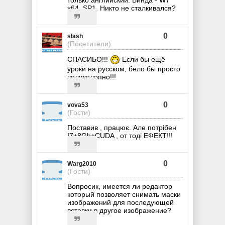
только английский. Винда - W7
x64, SP1. Никто не сталкивался?
0
slash
(Посетители)
СПАСИБО!!!
Если бы ещё
уроки на русском, бело бы просто
великолепно!!!
0
vova53
(Гости)
Поставив , працює. Але потрібен
І7+8Gb+CUDA , от тоді ЕФЕКТ!!!
0
Warg2010
(Гости)
Вопросик, имеется ли редактор
который позволяет снимать маски
изображений для последующей
вставки в другое изображение?