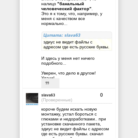
налицо
"банальный
человеческий фактор"
.
Это я к тому, что, например, у
меня с качеством все
нормально...
Цитата: slava63
эдиус не видит файлы с
адресом где есть русские буквы.
И здесь у меня нет ничего
подобного...
Уверен, что дело в другом!
Удачи!
0
slava63
(Проверенные)
короче будем искать новую
монтажку, устал бороться с
глюками и недоработками.. при
установке скачанного пакета,
эдиус не видит файлы с адресом
где есть русские буквы. скачал