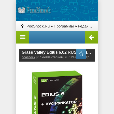
PooShock.Ru
»
Программы
»
Редакторы видео
» 
Grass Valley Edius 6.02 RUS (Полная русификация)
pooshock
| 67 комментариев | 98 124 просмотров