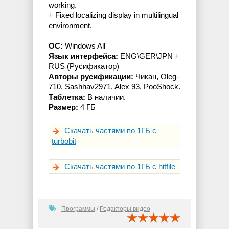
working.
+ Fixed localizing display in multilingual
environment.
ОС:
Windows All
Язык интерфейса:
ENG\GER\JPN +
RUS (Русификатор)
Авторы русификации:
Чикан, Oleg-
710, Sashhav2971, Alex 93, PooShock.
Таблетка:
В наличии.
Размер:
4 ГБ
Скачать частями по 1ГБ с
turbobit
Скачать частями по 1ГБ с hitfile
Программы
/
Редакторы видео