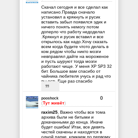
Скачал сегодня и все сделал как
написано.Правда сначало
установил а крякнуть и русик
вставить забыл появился эдик и
ничего понять немогу потом
доперло что работу недоделал
.Крякнул и русик вставил и все
открылось как надо.Хочу сказать
всем когда будите чтото делать в
ком.рядом чтобы никто мозги
невправлял дайте на мороженое
и пусть шуруют тогда мозги
работают чище. У меня ХР SP3 32
бит. Большое вам спасибо от
чайника любителя учусь и рад что
вы есть.Еще раз спасибо
0
pooshock
(
Тут живёт
)
raxim25
, Важно чтобы все тома
архива были не битыми и
докачанными до конца. Иначе
будет ошибка! Итак, все девять
честей скачены и находятся в
одной папке, кликаем по первому