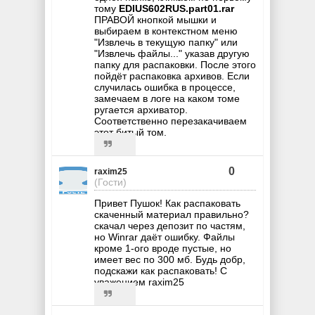
тому
EDIUS602RUS.part01.rar
ПРАВОЙ кнопкой мышки и
выбираем в контекстном меню
"Извлечь в текущую папку" или
"Извлечь файлы..." указав другую
папку для распаковки. После этого
пойдёт распаковка архивов. Если
случилась ошибка в процессе,
замечаем в логе на каком томе
ругается архиватор.
Соответственно перезакачиваем
этот битый том.
0
raxim25
(Гости)
Привет Пушок! Как распаковать
скаченный материал правильно?
скачал через депозит по частям,
но Winrar даёт ошибку. Файлы
кроме 1-ого вроде пустые, но
имеет вес по 300 мб. Будь добр,
подскажи как распаковать! С
уважением raxim25