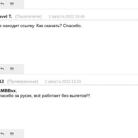
vel T.
(Посетители)
2 августа 2022 18:46
е находит ссылку. Как скачать? Спасибо.
12
(Проверенные)
2 августа 2022 15:33
xMBBxx
,
пасибо за русик, всё работает без вылетов!!!