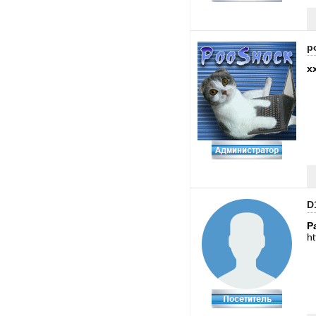
p
x
D
Pa
h