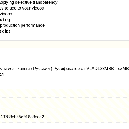
applying selective transparency
es to add to your videos
videos
iting
 production performance
 clips
льтиязыковый \ Русский ( Русификатор от VLAD123MBB - xxMB
ся
943788cb45c918a8eec2