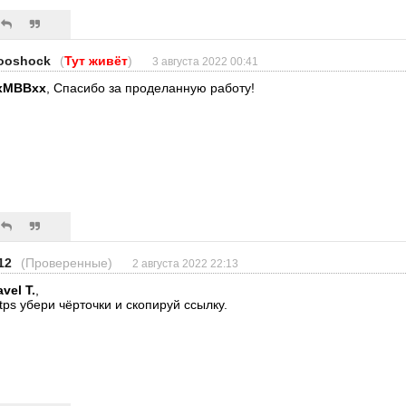
ooshock
(
Тут живёт
)
3 августа 2022 00:41
xMBBxx
, Спасибо за проделанную работу!
12
(Проверенные)
2 августа 2022 22:13
vel T.
,
ttps убери чёрточки и скопируй ссылку.