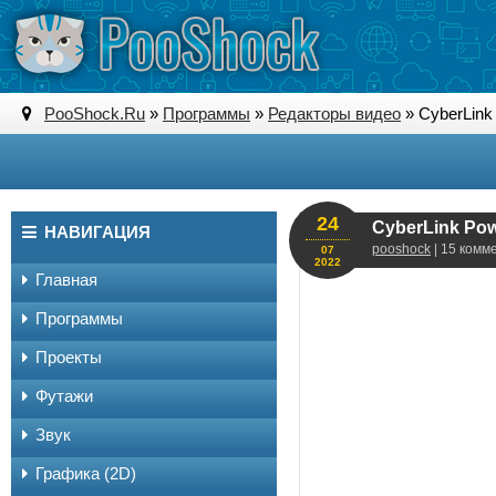
PooShock.Ru
»
Программы
»
Редакторы видео
» CyberLink 
24
CyberLink Powe
НАВИГАЦИЯ
pooshock
| 15 комм
07
2022
Главная
Программы
Проекты
Футажи
Звук
Графика (2D)