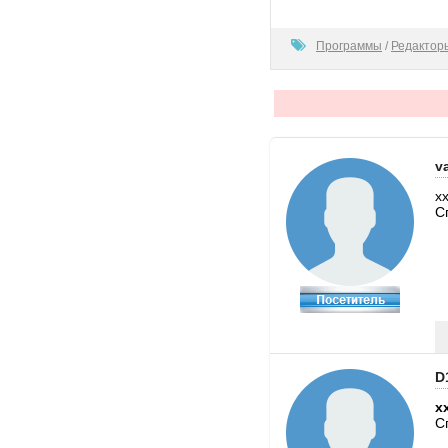
0
Программы
/
Редактор
va
x
С
D
x
С