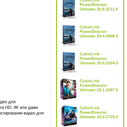
CyberLink
PowerDirector
Ultimate 20.8.3211.0
CyberLink
PowerDirector
Ultimate 20.4.2806.0
CyberLink
PowerDirector
Ultimate 20.0.2204.0
CyberLink
PowerDirector
Ultimate 19.1.2407.0
идео для
tra HD, 4K или даже
CyberLink
PowerDirector
ктирования видео для
Ultimate 18.0.2725.0