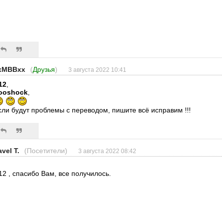
xMBBxx
(
Друзья
)
3 августа 2022 10:41
12
,
ooshock
,
сли будут проблемы с переводом, пишите всё исправим !!!
vel T.
(Посетители)
3 августа 2022 08:42
12 , спасибо Вам, все получилось.