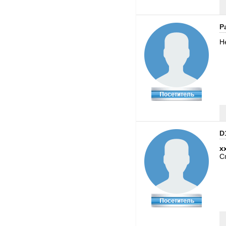
Pa
Н
D
x
С