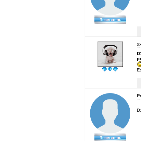
x
D
p
Е
Pa
D