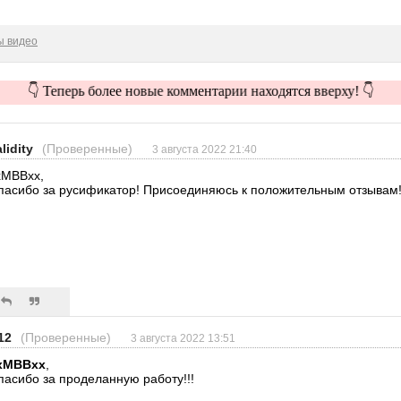
ы видео
👇 Теперь более новые комментарии находятся вверху! 👇
lidity
(Проверенные)
3 августа 2022 21:40
xMBBxx,
пасибо за русификатор! Присоединяюсь к положительным отзывам
12
(Проверенные)
3 августа 2022 13:51
xMBBxx
,
пасибо за проделанную работу!!!