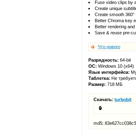
Fuse video clips by 
Create unique subtitl
Create smooth 360° 
Better Chroma key ed
Better rendering and
Save & reuse pre-cut
Что нового
Разрядность:
64-bit
ОС:
Windows 10 (x64)
Язык интерфейса:
Му
Таблетка:
Не требует
Размер:
718 МБ
Скачать:
turbobit
🔒
md5: 83e627cc038c