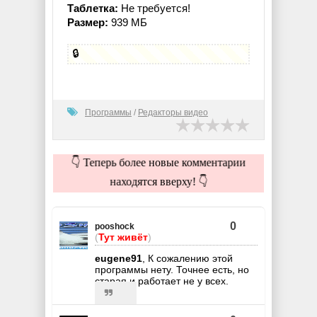
Таблетка:
Не требуется!
Размер:
939 МБ
🔒
Программы
/
Редакторы видео
👇 Теперь более новые комментарии
находятся вверху! 👇
0
pooshock
(
Тут живёт
)
eugene91
, К сожалению этой
программы нету. Точнее есть, но
старая и работает не у всех.