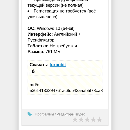
текущей версии (не полная)
Регистрация не требуется (всё
уже вылечено)
ОС:
Windows 10 (64-bit)
Интерфейс:
Английский +
Русификатор
Таблетка:
Не требуется
Размер:
761 МБ
Скачать:
turbobit
🔒
md5:
e3614133394761ac8db43aaab5f78ca8
Программы
/
Редакторы видео