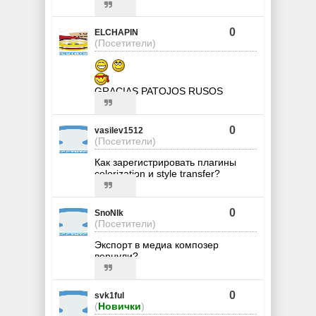
0
ELCHAPIN
(Посетители)
GRACIAS PATOJOS RUSOS
0
vasilev1512
(Посетители)
Как зарегистрировать плагины
colorization и style transfer?
0
SnoNIk
(Посетители)
Экспорт в медиа композер
вернули?
0
svk1ful
(
Новички
)