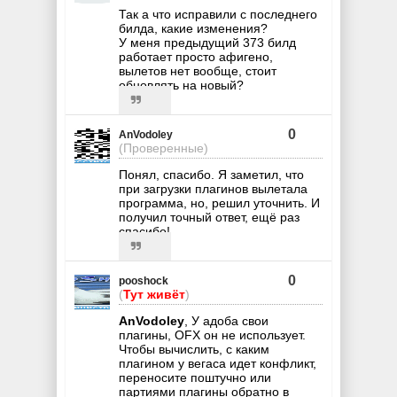
Так а что исправили с последнего
билда, какие изменения?
У меня предыдущий 373 билд
работает просто афигено,
вылетов нет вообще, стоит
обновлять на новый?
0
AnVodoley
(Проверенные)
Понял, спасибо. Я заметил, что
при загрузки плагинов вылетала
программа, но, решил уточнить. И
получил точный ответ, ещё раз
спасибо!
0
pooshock
(
Тут живёт
)
AnVodoley
, У адоба свои
плагины, OFX он не использует.
Чтобы вычислить, с каким
плагином у вегаса идет конфликт,
переносите поштучно или
партиями плагины обратно в