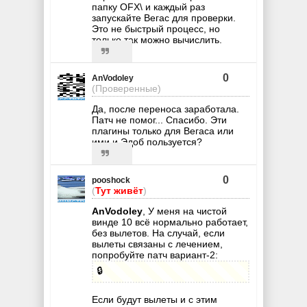
папку OFX\ и каждый раз
запускайте Вегас для проверки.
Это не быстрый процесс, но
только так можно вычислить.
0
AnVodoley
(Проверенные)
Да, после переноса заработала.
Патч не помог... Спасибо. Эти
плагины только для Вегаса или
ими и Эдоб пользуется?
0
pooshock
(
Тут живёт
)
AnVodoley
, У меня на чистой
винде 10 всё нормально работает,
без вылетов. На случай, если
вылеты связаны с лечением,
попробуйте патч вариант-2:
🔒
Если будут вылеты и с этим