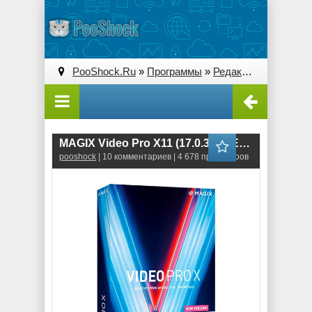
PooShock.Ru
»
Программы
»
Редакторы видео
» 
MAGIX Video Pro X11 (17.0.3.68) ENG-RUS RePack
pooshock
| 10 комментариев | 4 678 просмотров