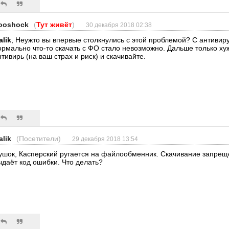
ooshock
(
Тут живёт
)
30 декабря 2018 02:38
alik
, Неужто вы впервые столкнулись с этой проблемой? С антиви
ормально что-то скачать с ФО стало невозможно. Дальше только ху
нтивирь (на ваш страх и риск) и скачивайте.
alik
(Посетители)
29 декабря 2018 13:54
ушок, Касперский ругается на файлообменник. Скачивание запре
ыдаёт код ошибки. Что делать?