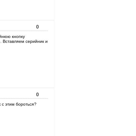
0
айнюю кнопку
e
. Вставляем серийник и
0
к с этим бороться?