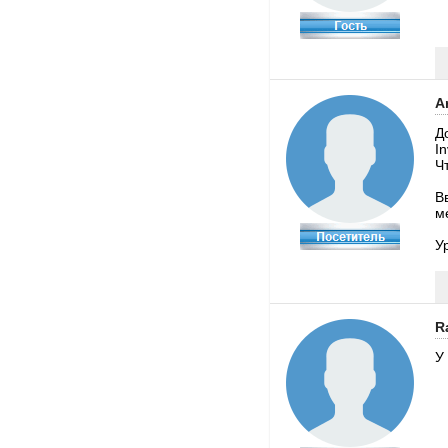
A
Д
In
Ч
В
м
У
R
У