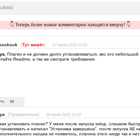
ы видео
👇 Теперь более новые комментарии находятся вверху! 👇
ooshock
(
Тут живёт
)
27 июля 2020 21:50
lya
, Плагин и не должен долго устанавливаться, вес его небольшой. 
итайте Readme, а так же смотрите требования.
lya
(Проверенные)
26 июля 2020 15:42
 как установить плагин? У меня после запуска setup, слишком быст
станавливать и написал "Установка завершена", после запуска AE н
ополнительного окошка не появилось, плагина этого нигде так и нет