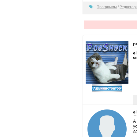
100
Программы
/
Редактор
p
e
ч
e
А
у
д