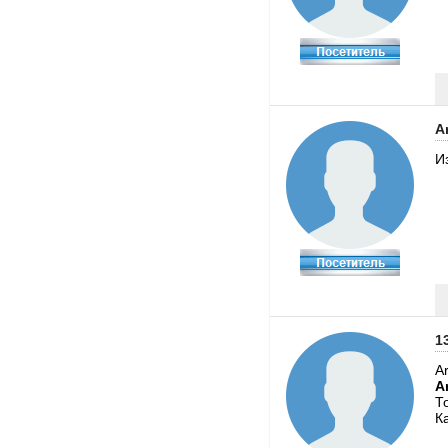
A
И
13
A
A
То
К