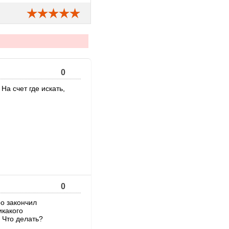
0
На счет где искать,
0
ро закончил
икакого
. Что делать?