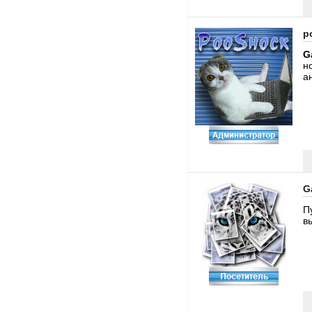
p
G
н
а
G
П
в