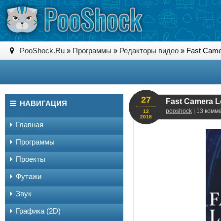
PooShock.Ru
»
Программы
»
Редакторы видео
» Fast Camer
27
Fast Camera Le
НАВИГАЦИЯ
pooshock
| 13 комм
12
2018
Главная
Программы
Проекты
Футажи
Звук
Графика (2D)