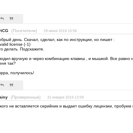
rtCG
(Посетители)
29 июня 2019 10:56
обрый день. Скачал, сделал, как по инструкции, но пишет :
valid license (-1)
то делать. Подскажите.
водил вручную и через комбинацию клавиш , и мышкой. Все равно не
еня так?
ррра, получилось!
ainy
(Проверенные)
31 января 2019 13:59
 кого не вставляется серийник и выдает ошибку лицензии, пробуем в