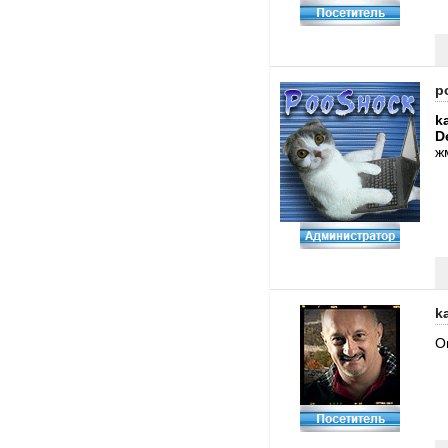
p
k
D
ж
k
О