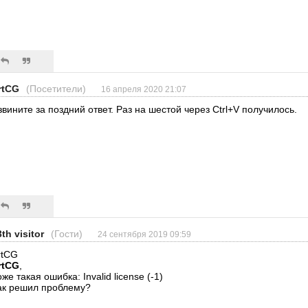
rtCG
(Посетители)
16 апреля 2020 21:07
звините за поздний ответ. Раз на шестой через Ctrl+V получилось.
th visitor
(Гости)
24 сентября 2019 09:59
rtCG
rtCG
,
же такая ошибка: Invalid license (-1)
ак решил проблему?