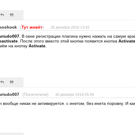
ooshock
(
Тут живёт
)
30 декабря 2018 13:42
arrudo007
, В окне регистрации плагина нужно нажать на самую кр
eactivate
. После этого вместо этой кнопки появится кнопка
Activat
мём на кнопку
Activate
.
arrudo007
(Посетители)
30 декабря 2018 05:56
н вообще никак не активируется. с инетом, без инета поровну. И ка