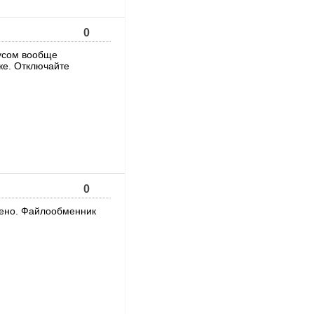
0
русом вообще
же. Отключайте
0
щено. Файлообменник