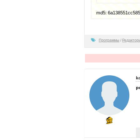
md5: 6a138551cc58
100
Программы
/
Редактор
k
p