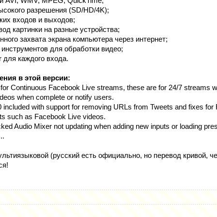
и AVI, WMV, MPEG, QuickTime;
ысокого разрешения (SD/HD/4K);
ких входов и выходов;
од картинки на разные устройства;
ного захвата экрана компьютера через интернет;
 инструментов для обработки видео;
r для каждого входа.
ения в этой версии:
or Continuous Facebook Live streams, these are for 24/7 streams
ideos when complete or notify users.
 included with support for removing URLs from Tweets and fixes for
s such as Facebook Live videos.
ked Audio Mixer not updating when adding new inputs or loading pre
..
льтиязыковой (русский есть официально, но перевод кривой, че
ся!