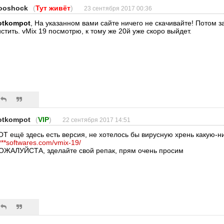
ooshock
(
Тут живёт
)
23 сентября 2017 00:36
otkompot
, На указанном вами сайте ничего не скачивайте! Потом 
истить. vMix 19 посмотрю, к тому же 20й уже скоро выйдет.
otkompot
(
VIP
)
22 сентября 2017 14:51
ОТ ещё здесь есть версия, не хотелось бы вирусную хрень какую-н
***softwares.com/vmix-19/
ОЖАЛУЙСТА, зделайте свой репак, прям очень просим