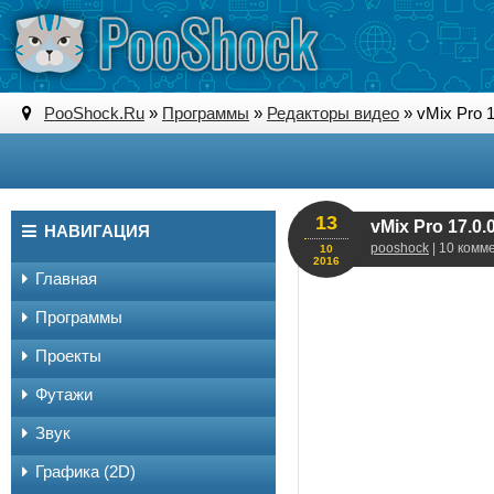
PooShock.Ru
»
Программы
»
Редакторы видео
» vMix Pro 
13
vMix Pro 17.0.
НАВИГАЦИЯ
pooshock
| 10 комм
10
2016
Главная
Программы
Проекты
Футажи
Звук
Графика (2D)