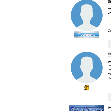
S
У
ч
С
k
p
г
о
н
п
p