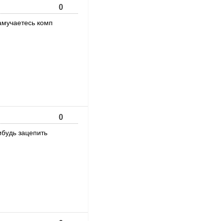
0
замучаетесь комп
0
ибудь зацепить