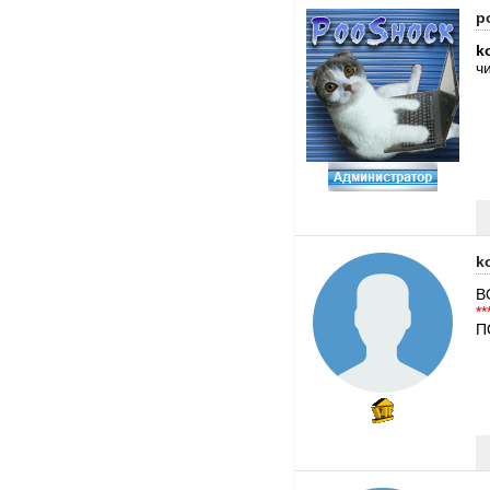
p
k
ч
k
В
**
П