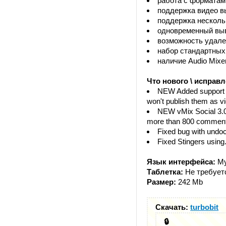
работа с форматам
поддержка видео в
поддержка несколь
одновременный выв
возможность удален
набор стандартных
наличие Audio Mixe
Что нового \ исправл
NEW Added support f
won't publish them as v
NEW vMix Social 3.0
more than 800 comment
Fixed bug with undoc
Fixed Stingers using.
Язык интерфейса:
Му
Таблетка:
Не требует
Размер:
242 Mb
Скачать:
turbobit
🔒