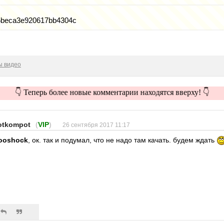
5beca3e920617bb4304c
ы видео
👇 Теперь более новые комментарии находятся вверху! 👇
otkompot
(
VIP
)
26 сентября 2017 11:17
ooshock
, ок. так и подумал, что не надо там качать. будем ждать