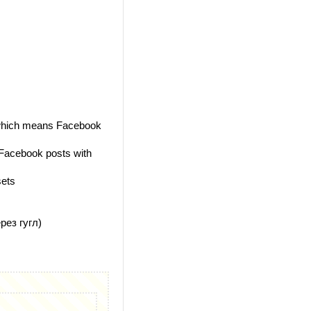
 which means Facebook
 Facebook posts with
sets
рез гугл)