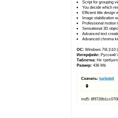
Script for grouping 
You decide which re
Efficient title desig
Image stabilization 
Professional motion
Sensational 3D objec
Advanced text creati
Advanced chroma ke
ОС:
Windows 7\8.1\10 (
Интерфейс:
Русский \
Таблетка:
Не требует
Размер:
436 Mb
Скачать:
turbobit
🔒
md5: 8f9726b1cc070