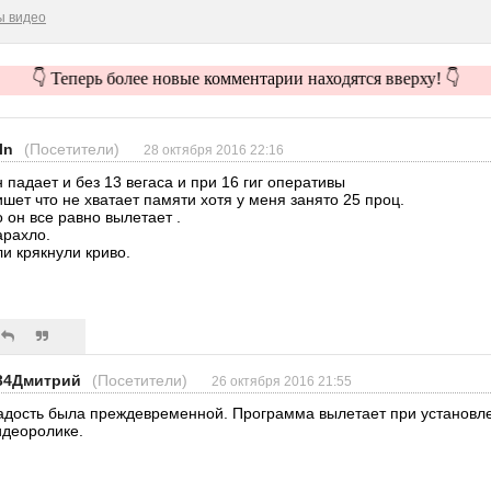
ы видео
👇 Теперь более новые комментарии находятся вверху! 👇
ln
(Посетители)
28 октября 2016 22:16
н падает и без 13 вегаса и при 16 гиг оперативы
ишет что не хватает памяти хотя у меня занято 25 проц.
о он все равно вылетает .
арахло.
ли крякнули криво.
34Дмитрий
(Посетители)
26 октября 2016 21:55
адость была преждевременной. Программа вылетает при установл
идеоролике.