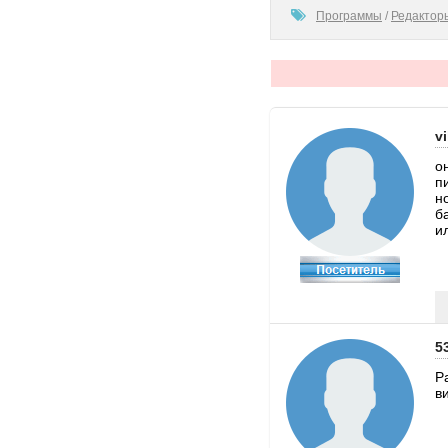
100
Программы
/
Редактор
vi
о
п
н
б
и
5
Р
в