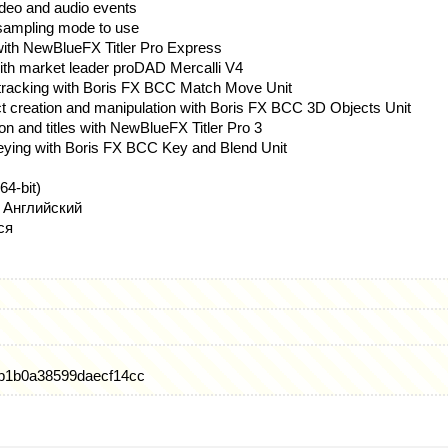
video and audio events
sampling mode to use
n with NewBlueFX Titler Pro Express
with market leader proDAD Mercalli V4
 tracking with Boris FX BCC Match Move Unit
t creation and manipulation with Boris FX BCC 3D Objects Unit
on and titles with NewBlueFX Titler Pro 3
ying with Boris FX BCC Key and Blend Unit
64-bit)
 Английский
ся
b1b0a38599daecf14cc