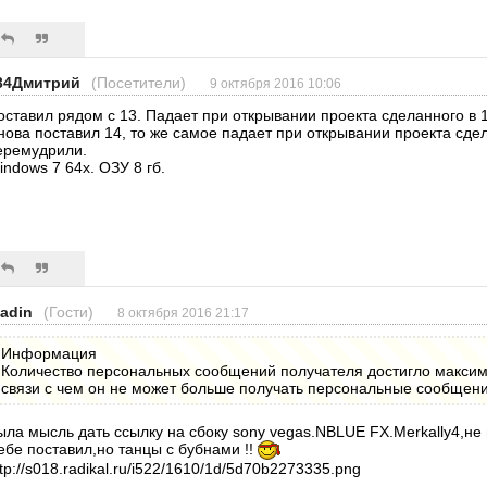
34Дмитрий
(Посетители)
9 октября 2016 10:06
оставил рядом с 13. Падает при открывании проекта сделанного в 1
нова поставил 14, то же самое падает при открывании проекта сдел
еремудрили.
indows 7 64x. ОЗУ 8 гб.
iadin
(Гости)
8 октября 2016 21:17
Информация
Количество персональных сообщений получателя достигло максим
связи с чем он не может больше получать персональные сообщени
ыла мысль дать ссылку на сбоку sony vegas.NBLUE FX.Merkally4,не
ебе поставил,но танцы с бубнами !!
ttp://s018.radikal.ru/i522/1610/1d/5d70b2273335.png