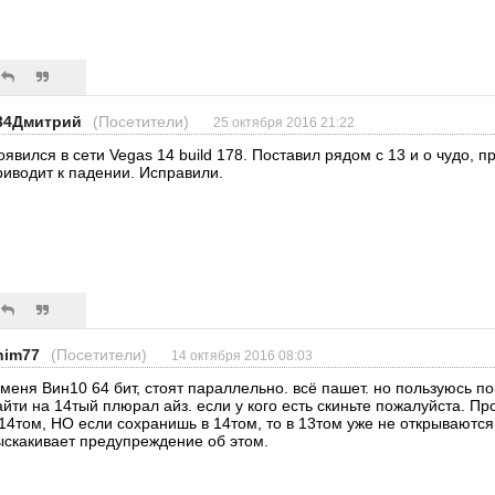
34Дмитрий
(Посетители)
25 октября 2016 21:22
оявился в сети Vegas 14 build 178. Поставил рядом с 13 и о чудо, п
риводит к падении. Исправили.
him77
(Посетители)
14 октября 2016 08:03
 меня Вин10 64 бит, стоят параллельно. всё пашет. но пользуюсь пок
айти на 14тый плюрал айз. если у кого есть скиньте пожалуйста. П
 14том, НО если сохранишь в 14том, то в 13том уже не открываются
ыскакивает предупреждение об этом.