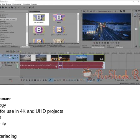
рсии:
ogy
for use in 4K and UHD projects
t
city
erlacing