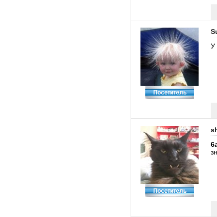
S
У
s
6
з