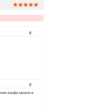
0
0
ении альфа канала в