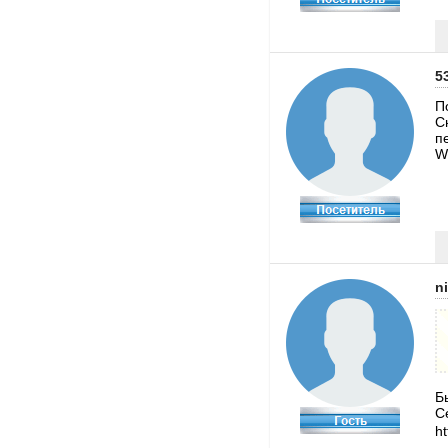
5
П
С
п
W
n
Б
С
h