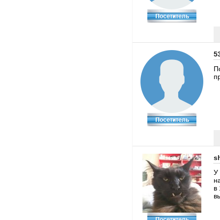
5
П
п
s
У
н
в
в