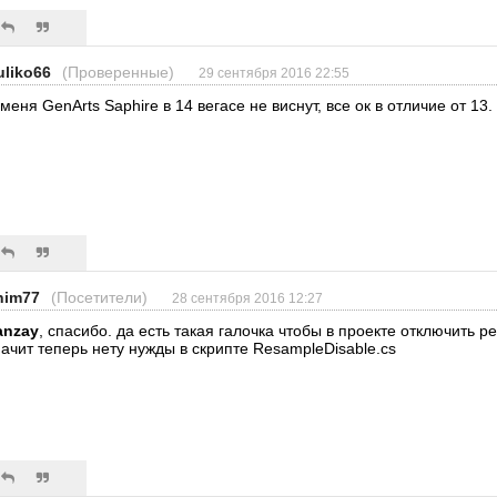
uliko66
(Проверенные)
29 сентября 2016 22:55
 меня GenArts Saphire в 14 вегасе не виснут, все ок в отличие от 13.
him77
(Посетители)
28 сентября 2016 12:27
anzay
, спасибо. да есть такая галочка чтобы в проекте отключить р
начит теперь нету нужды в скрипте ResampleDisable.cs