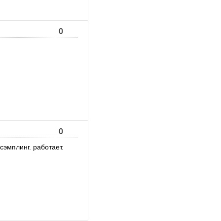
0
0
есэмплинг. работает.