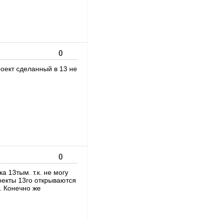
0
роект сделанный в 13 не
0
а 13тым. т.к. не могу
роекты 13го открываются
. Конечно же