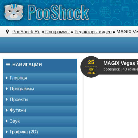
PooShock.Ru
»
Программы
»
Редакторы видео
» MAGIX Veg
25
MAGIX Vegas P
НАВИГАЦИЯ
pooshock
| 40 комм
09
2016
Главная
Программы
Проекты
Футажи
Звук
Графика (2D)