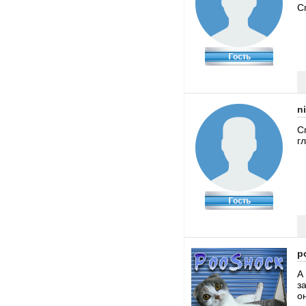
С
n
С
гл
p
А
з
о