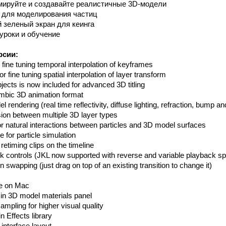
мируйте и создавайте реалистичные 3D-модели
 для моделирования частиц
зеленый экран для кеинга
уроки и обучение
рсии:
fine tuning temporal interpolation of keyframes
r fine tuning spatial interpolation of layer transform
cts is now included for advanced 3D titling
mbic 3D animation format
ndering (real time reflectivity, diffuse lighting, refraction, bump 
on between multiple 3D layer types
or natural interactions between particles and 3D model surfaces
 for particle simulation
retiming clips on the timeline
ontrols (JKL now supported with reverse and variable playback s
wapping (just drag on top of an existing transition to change it)
ce on Mac
in 3D model materials panel
ling for higher visual quality
Effects library
nterface layout