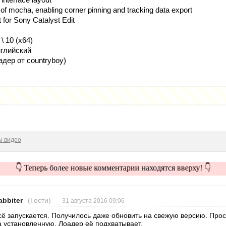
 mocha, enabling corner pinning and tracking data export
for Sony Catalyst Edit
 \ 10 (x64)
глийский
дер от countryboy)
ы видео
👇 Теперь более новые комментарии находятся вверху! 👇
abbiter
(Гости)
31 августа 2016 09:06
сё запускается. Получилось даже обновить на свежую версию. Прос
а установленную. Лоадер её подхватывает.