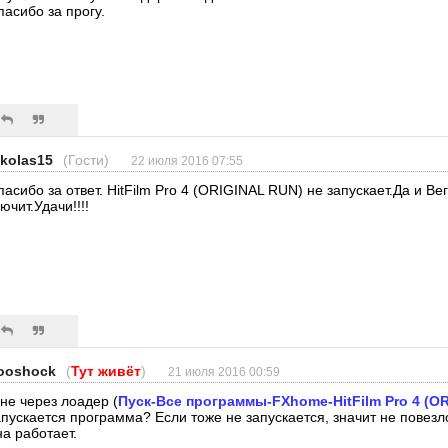
пасибо за прогу.
ikolas15
(Гости)
22 июля 2016 07:55
пасибо за ответ. HitFilm Pro 4 (ORIGINAL RUN) не запускает.Да и Вег
ючит.Удачи!!!!
ooshock
(
Тут живёт
)
21 июля 2016 00:59
 не через лоадер (
Пуск-Все программы-FXhome-HitFilm Pro 4 (O
апускается программа? Если тоже не запускается, значит не повезло
на работает.