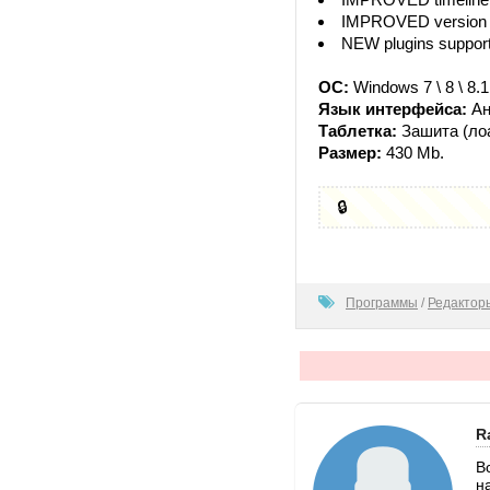
IMPROVED version of
NEW plugins support 
ОС:
Windows 7 \ 8 \ 8.1
Язык интерфейса:
Ан
Таблетка:
Зашита (лоа
Размер:
430 Mb.
🔒
100
Программы
/
Редактор
R
В
н