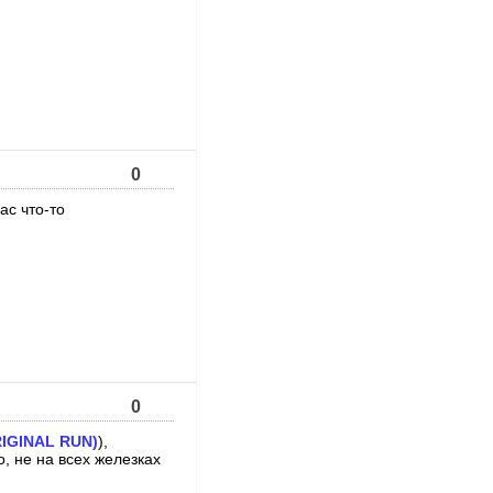
0
ас что-то
0
RIGINAL RUN)
),
, не на всех железках