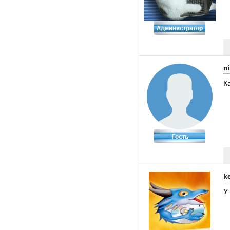
n
К
k
У