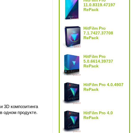
HitFilm Pro
11.0.8319.47197
RePack
HitFilm Pro
7.1.7427.37708
RePack
HitFilm Pro
5.0.6614.39737
RePack
HitFilm Pro 4.0.4907
RePack
и 3D композитинга
в одном продукте.
HitFilm Pro 4.0
RePack