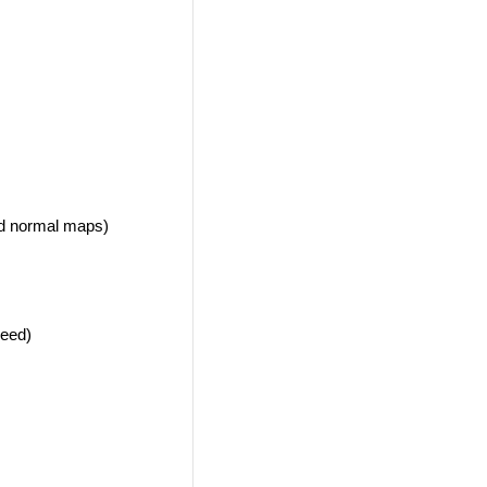
and normal maps)
peed)