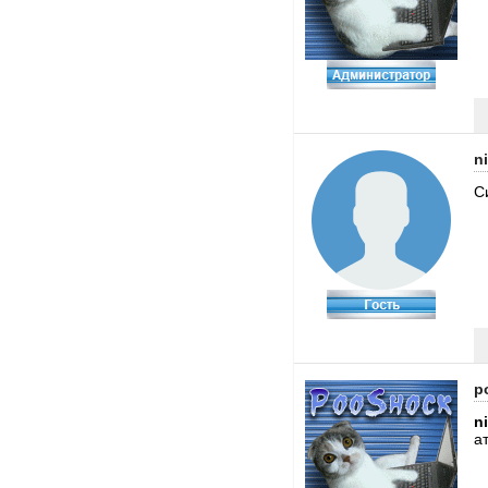
n
С
p
n
а