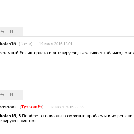
ikolas15
(Гости)
19 июля 2016 18:01
истемный без интернета и антивирусов,выскакивает табличка,но как
ooshock
(
Тут живёт
)
18 июля 2016 22:38
ikolas15
, В Readme.txt описаны возможные проблемы и их решени
тивируса в системе.