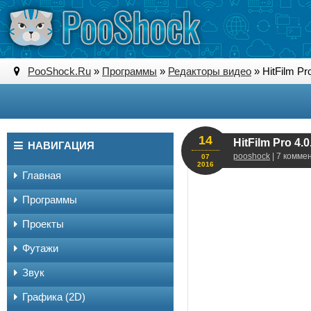
PooShock.Ru
»
Программы
»
Редакторы видео
» HitFilm Pr
14
HitFilm Pro 4.
НАВИГАЦИЯ
pooshock
| 7 комме
07
2016
Главная
Программы
Проекты
Футажи
Звук
Графика (2D)