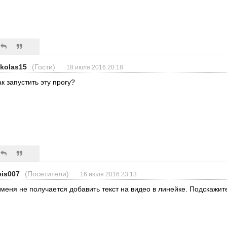
ikolas15
(Гости)
18 июля 2016 20:18
ак запустить эту прогу?
eis007
(Посетители)
16 июля 2016 23:13
 меня не получается добавить текст на видео в линейке. Подскажите