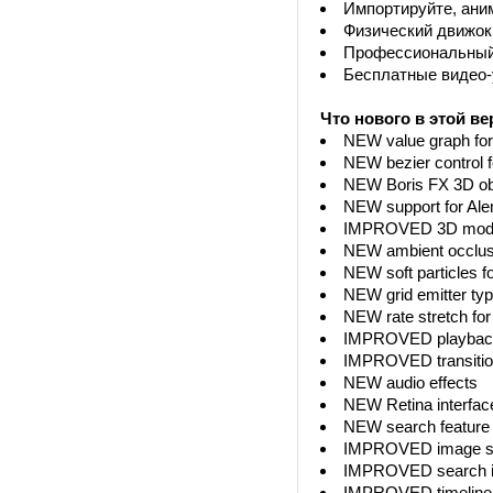
Импортируйте, ани
Физический движок
Профессиональный 
Бесплатные видео-
Что нового в этой ве
NEW value graph for 
NEW bezier control fo
NEW Boris FX 3D obje
NEW support for Ale
IMPROVED 3D model re
NEW ambient occlusi
NEW soft particles f
NEW grid emitter type
NEW rate stretch for 
IMPROVED playback c
IMPROVED transition s
NEW audio effects
NEW Retina interfa
NEW search feature 
IMPROVED image samp
IMPROVED search in 
IMPROVED timeline i