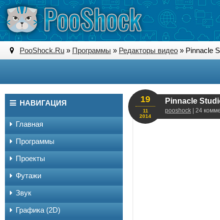
PooShock.Ru
»
Программы
»
Редакторы видео
» Pinnacle St
19
Pinnacle Studi
НАВИГАЦИЯ
pooshock
| 24 комм
11
2014
Главная
Программы
Проекты
Футажи
Звук
Графика (2D)