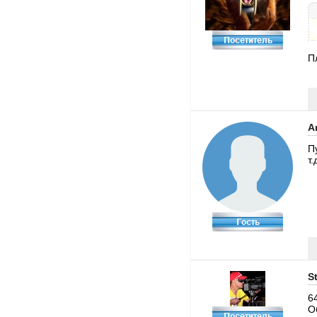
П
A
П
т
S
6
О