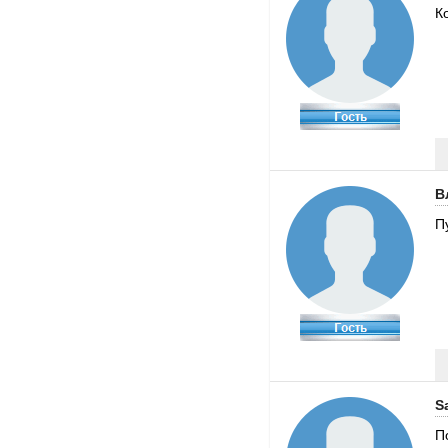
К
В
П
S
П