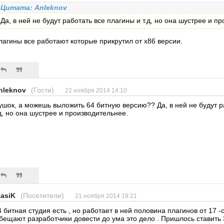
Цитата: Anleknov
Да, в ней не будут работать все плагины и т.д, но она шустрее и п
лагины все работают которые прикрутил от х86 версии.
nleknov
(Гости)
22 ноября 2014 14:10
ушок, а можешь выложить 64 битную версию?? Да, в ней не будут р
.д, но она шустрее и производительнее.
tasiK
(Посетители)
21 ноября 2014 19:21
4 битная студия есть , но работает в ней половина плагинов от 17 -
бещают разработчики довести до ума это дело . Пришлось ставить 3