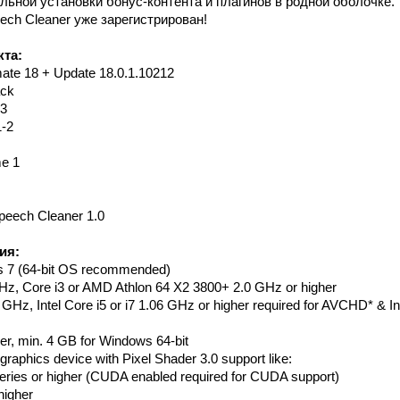
ьной установки бонус-контента и плагинов в родной оболочке.
eech Cleaner уже зарегистрирован!
кта:
mate 18 + Update 18.0.1.10212
ack
-3
1-2
me 1
peech Cleaner 1.0
ия:
 7 (64-bit OS recommended)
GHz, Core i3 or AMD Athlon 64 X2 3800+ 2.0 GHz or higher
 GHz, Intel Core i5 or i7 1.06 GHz or higher required for AVCHD* & I
er, min. 4 GB for Windows 64-bit
 graphics device with Pixel Shader 3.0 support like:
ries or higher (CUDA enabled required for CUDA support)
higher