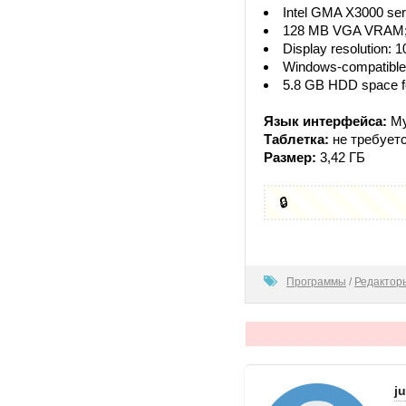
Intel GMA X3000 seri
128 MB VGA VRAM; 2
Display resolution: 1
Windows-compatible s
5.8 GB HDD space for 
Язык интерфейса:
Му
Таблетка:
не требуетс
Размер:
3,42 ГБ
🔒
100
Программы
/
Редактор
j