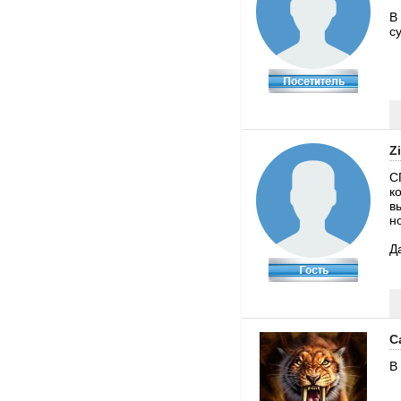
В
с
Z
С
к
в
н
Д
С
В