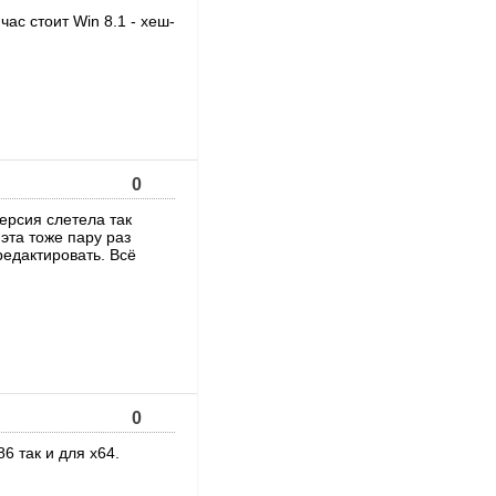
ас стоит Win 8.1 - хеш-
0
рсия слетела так
 эта тоже пару раз
редактировать. Всё
0
6 так и для х64.