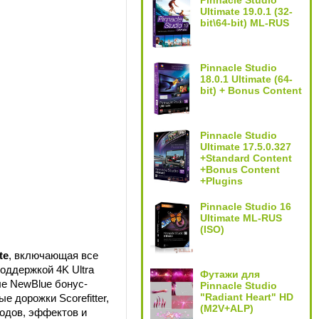
Pinnacle Studio
Ultimate 19.0.1 (32-
bit\64-bit) ML-RUS
Pinnacle Studio
18.0.1 Ultimate (64-
bit) + Bonus Content
Pinnacle Studio
Ultimate 17.5.0.327
+Standard Content
+Bonus Content
+Plugins
Pinnacle Studio 16
Ultimate ML-RUS
(ISO)
te
, включающая все
оддержкой 4K Ultra
Футажи для
ле NewBlue бонус-
Pinnacle Studio
"Radiant Heart" HD
 дорожки Scorefitter,
(M2V+ALP)
ходов, эффектов и