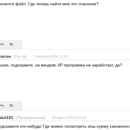
ончился файл..Где теперь найти мне это спасение?
латан
(Гости)
7 октября 2016 12:43
ушок, подскажите, на виндовс XP программа не заработает, да?
alut151
(Проверенные)
20 марта 2015 13:16
одскажите кто-нибудь! Где можно посмотреть хеш-сумму скачанног