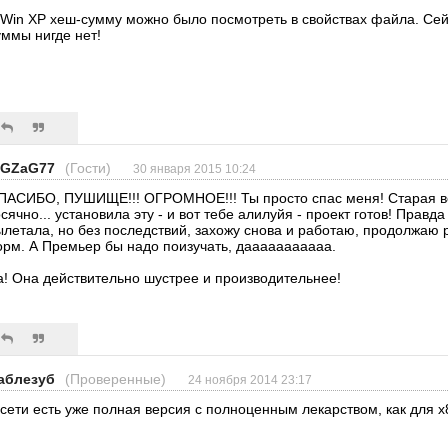
 Win XP хеш-сумму можно было посмотреть в свойствах файла. Сейч
уммы нигде нет!
iGZaG77
(Гости)
30 января 2015 10:24
ПАСИБО, ПУШИЩЕ!!! ОГРОМНОЕ!!! Ты просто спас меня! Старая ве
осячно... установила эту - и вот тебе алилуйя - проект готов! Правда
ылетала, но без последствий, захожу снова и работаю, продолжаю 
орм. А Премьер бы надо поизучать, дааааааааааа.
а! Она действительно шустрее и производительнее!
аблезуб
(Проверенные)
24 ноября 2014 23:17
 сети есть уже полная версия с полноценным лекарством, как для х8