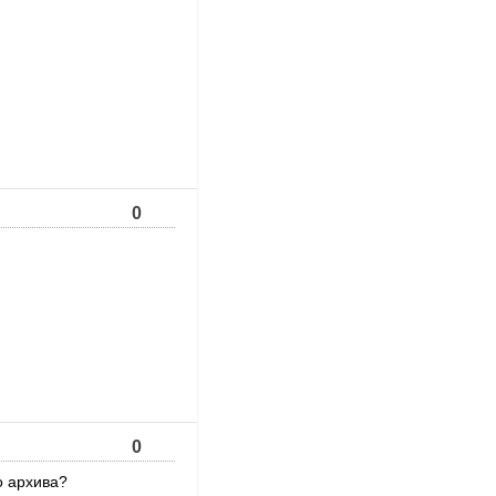
0
0
о архива?