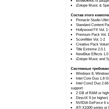
Возможность раздел
iZotope Music & Sp
Состав этого компле
Pinnacle Studio Ulti
Standard Content P
Hollywood FX Vol. 1
Premium Pack Vol. 
Scorefitter Vol. 1-2
Creative Pack Volu
Title Extreme 2.0.1
NewBlue Effects 1.0
iZotope Music and S
Системные требован
Windows 8, Windows
Intel Core Duo 1.8 
Intel Core2 Duo 2.66
support
2 GB of RAM or high
DirectX 9 (or higher)
NVIDIA GeForce 6 se
ATI X1000 series or 