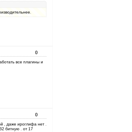
роизводительнее.
0
аботать все плагины и
0
ой , даже ироглифа нет .
2 битную . от 17