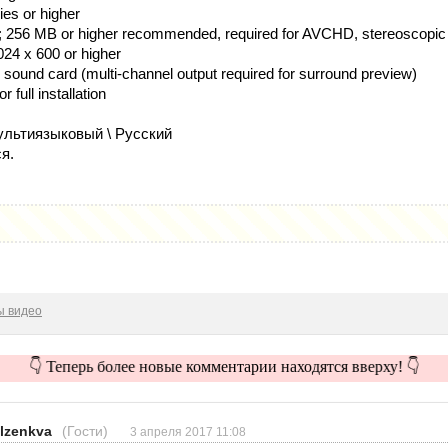
es or higher
56 MB or higher recommended, required for AVCHD, stereoscopi
024 x 600 or higher
ound card (multi-channel output required for surround preview)
full installation
льтиязыковый \ Русский
я.
ы видео
👇 Теперь более новые комментарии находятся вверху! 👇
ulzenkva
(Гости)
3 апреля 2017 11:08