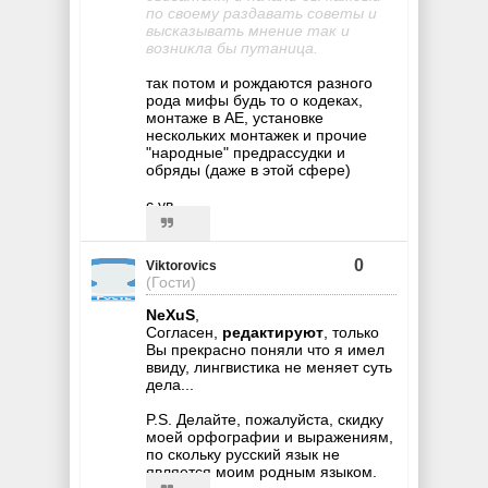
по своему раздавать советы и
высказывать мнение так и
возникла бы путаница.
так потом и рождаются разного
рода мифы будь то о кодеках,
монтаже в АЕ, установке
нескольких монтажек и прочие
"народные" предрассудки и
обряды (даже в этой сфере)
с ув.
0
Viktorovics
(Гости)
NeXuS
,
Согласен,
редактируют
, только
Вы прекрасно поняли что я имел
ввиду, лингвистика не меняет суть
дела...
P.S. Делайте, пожалуйста, скидку
моей орфографии и выражениям,
по скольку русский язык не
является моим родным языком.