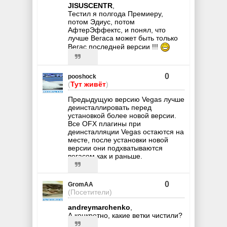
JISUSCENTR
,
Тестил я полгода Премиеру,
потом Эдиус, потом
АфтерЭффектс, и понял, что
лучше Вегаса может быть только
Вегас последней версии !!!
0
pooshock
(
Тут живёт
)
Предыдущую версию Vegas лучше
деинсталлировать перед
установкой более новой версии.
Все OFX плагины при
деинсталляции Vegas остаются на
месте, после установки новой
версии они подхватываются
вегасом как и раньше.
0
GromAA
(Посетители)
andreymarchenko
,
А конкретно, какие ветки чистили?