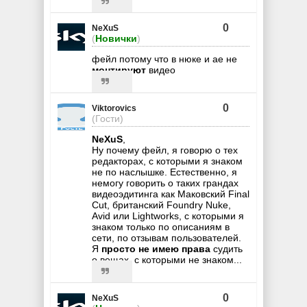
0
NeXuS
(
Новички
)
фейл потому что в нюке и ае не
монтируют
видео
0
Viktorovics
(Гости)
NeXuS
,
Ну почему фейл, я говорю о тех
редакторах, с которыми я знаком
не по наслышке. Естественно, я
немогу говорить о таких грандах
видеоэдитинга как Маковский Final
Cut, британский Foundry Nuke,
Avid или Lightworks, с которыми я
знаком только по описаниям в
сети, по отзывам пользователей.
Я
просто не имею права
судить
о вещах, с которыми не знаком...
0
NeXuS