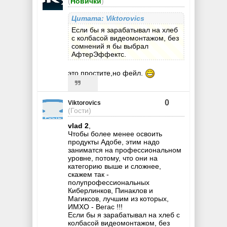
(
Новички
)
Цитата: Viktorovics
Если бы я зарабатывал на хлеб
с колбасой видеомонтажом, без
сомнений я бы выбрал
АфтерЭффектс.
это простите,но фейл.
0
Viktorovics
(Гости)
vlad 2
,
Чтобы более менее освоить
продукты Адобе, этим надо
заниматся на профессиональном
уровне, потому, что они на
категорию выше и сложнее,
скажем так -
полупрофессиональных
Киберлинков, Пинаклов и
Магиксов, лучшим из которых,
ИМХО - Вегас !!!
Если бы я зарабатывал на хлеб с
колбасой видеомонтажом, без