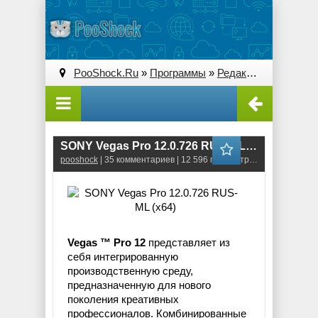
PooShock.Ru
»
Программы
»
Редакторы видео
» 
SONY Vegas Pro 12.0.726 RUS-ML (x64)
pooshock
| 35 комментариев | 12 596 просмотров
Vegas ™ Pro 12
представляет из
себя интегрированную
производственную среду,
предназначенную для нового
поколения креативных
профессионалов. Комбинированные