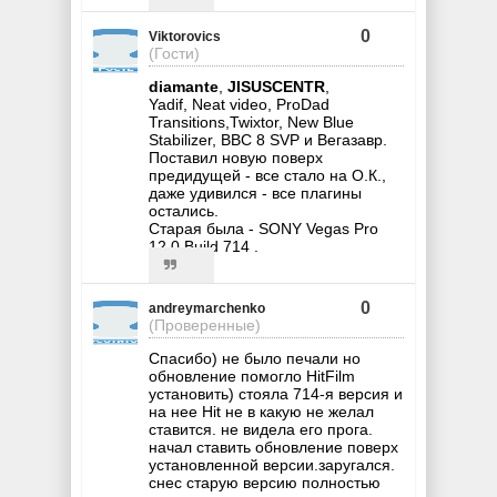
0
Viktorovics
(Гости)
diamante
,
JISUSCENTR
,
Yadif, Neat video, ProDad
Transitions,Twixtor, New Blue
Stabilizer, BBC 8 SVP и Вегазавр.
Поставил новую поверх
предидущей - все стало на О.К.,
даже удивился - все плагины
остались.
Старая была - SONY Vegas Pro
12.0 Build 714 .
0
andreymarchenko
(Проверенные)
Спасибо) не было печали но
обновление помогло HitFilm
установить) стояла 714-я версия и
на нее Hit не в какую не желал
ставится. не видела его прога.
начал ставить обновление поверх
установленной версии.заругался.
снес старую версию полностью