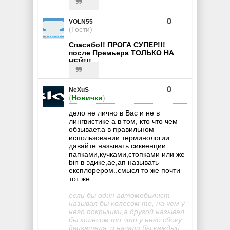
0
VOLN55
(Гости)
Cпасибо!! ПРОГА СУПЕР!!!
после Премьера ТОЛЬКО НА
НЕЙ!!!
0
NeXuS
(
Новички
)
дело не лично в Вас и не в
лингвистике а в том, кто что чем
обзывает.а в правильном
использовании терминологии.
давайте называть сиквенции
папками,кучками,стопками или же
bin в эдике,ае,ап называть
експлорером..смысл то же почти
тот же
если бы один автомобилист
называл бы колесом то, на чем у
него покрышки,а другой называл
бы колесом то что у него сбоку
двигателя, и начали бы каждый