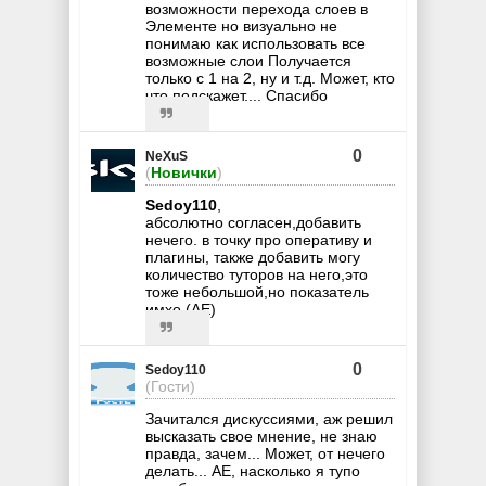
возможности перехода слоев в
Элементе но визуально не
понимаю как использовать все
возможные слои Получается
только с 1 на 2, ну и т.д. Может, кто
что подскажет.... Спасибо
0
NeXuS
(
Новички
)
Sedoy110
,
абсолютно согласен,добавить
нечего. в точку про оперативу и
плагины, также добавить могу
количество туторов на него,это
тоже небольшой,но показатель
имхо (АЕ)
0
Sedoy110
(Гости)
Зачитался дискуссиями, аж решил
высказать свое мнение, не знаю
правда, зачем... Может, от нечего
делать... АЕ, насколько я тупо