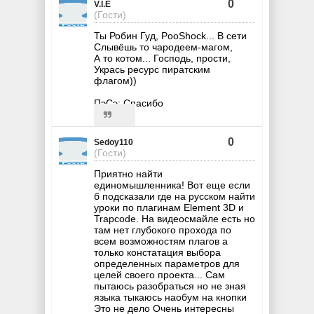
0
V.I.E
(Гости)
Ты Робин Гуд, PooShock... В сети
Слывёшь то чародеем-магом,
А то котом... Господь, прости,
Укрась ресурс пиратским
флагом))
ПэСэ: Спасибо
0
Sedoy110
(Гости)
Приятно найти
единомышленника! Вот еще если
б подсказали где на русском найти
уроки по плагинам Element 3D и
Trapcode. На видеосмайле есть но
там нет глубокого прохода по
всем возможностям плагов а
только констатация выбора
определенных параметров для
целей своего проекта... Сам
пытаюсь разобраться но не зная
языка тыкаюсь наобум на кнопки
Это не дело Очень интересны