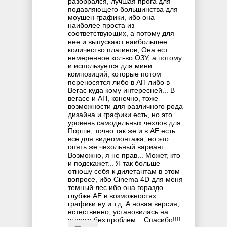
разобрался, лучшая прога для
подавляющего большинства для
моушен графики, ибо она
наиболее проста из
соответствующих, а потому для
нее и выпускают наибольшее
количество плагинов, Она ест
немеренное кол-во ОЗУ, а потому
и используется для мини
композиций, которые потом
переносятся либо в АП либо в
Вегас куда кому интересней... В
вегасе и АП, конечно, тоже
возможности для различного рода
дизайна и графики есть, но это
уровень самодельных чехлов для
Порше, точно так же и в АЕ есть
все для видеомонтажа, но это
опять же чехольный вариант...
Возможно, я не прав... Может, кто
и подскажет... Я так больше
отношу себя к дилетантам в этом
вопросе, ибо Cinema 4D для меня
темный лес ибо она гораздо
глубже АЕ в возможностях
графики ну и т.д. А новая версия,
естественно, установилась на
старую без проблем....Спасибо!!!!