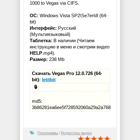
1000 to Vegas via CIFS.
ОС:
Windows Vista SP2\Se7en\8 (64-
bit)
Интерфейс:
Русский
(Мультиязыковый)
Таблетка:
В наличии (Читаем
инструкцию в меню и смотрим видео
HELP
.mp4).
Размер:
238 Mb
Скачать Vegas Pro 12.0.726 (64-
bit):
letitbit
🔒
md5:
3b86281ea6ee5f728592060a29a2a768
Программы
/
Редакторы видео