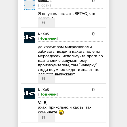
0
santa.71
(Гости)
Я не успел скачать ВЕГАС, что
делать?
0
NeXuS
(
Новички
)
да хватит вам микроскопами
забивать гвозди и пахать поле на
мерседесах. используйте проги по
назначению задуманному
производителем, там "наверху"
люди поумнее сидят и знают что
для чего выпускают.
0
NeXuS
(
Новички
)
V.I.E
,
ахах, прикольно,и как вы так
сочиняете