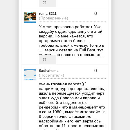
0
roma-8211
(Проверенные)
У меня прекрасно работает. Уже
свадьбу отдал, сделанную в этой
версии. Но мне кажется, что
программа стала более
требовательной к железу. То что в
11 версии летало на Full Best, тут
нормально пашет на превью вто.
0
Sachahome
(Посетители)
очень глючная версия(((
например, курсор переставляешь,
шкала перемещается уходит чёрт
знает куда ( влево или вправо и
всё чего йто выделяет). с
рендером - что в майнцонцепт что
в сони 1080 , выдаёт интерлейс.. в
9 версии точно с такими же
настройками - его нет..вертаюсь
обратно на 11..просто невозможно