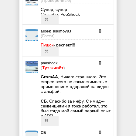
(Проверенные)
Супер, супер
Спасибо, PooShock
0
alibek_kikimov83
(Гости)
Пушок
- респект!!!
0
pooshock
(
Тут живёт
)
GromAA
, Ничего страшного. Это
скорее всего не совместимость с
применением адоражей на видео
с альфой.
СБ
, Спасибо за инфу. С имидж-
секвенциями я тоже работал, это
был тогда мой самый первый опыт
с ADO.
0
СБ