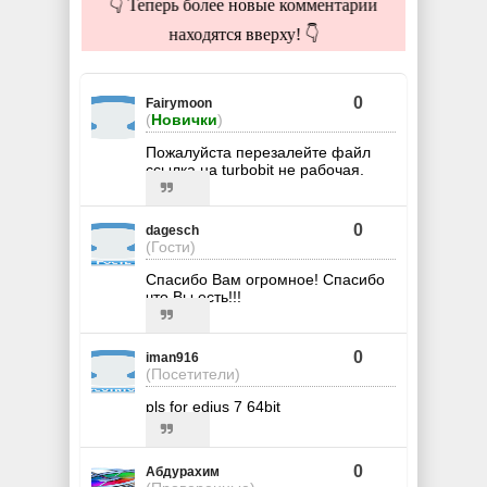
👇 Теперь более новые комментарии
находятся вверху! 👇
0
Fairymoon
(
Новички
)
Пожалуйста перезалейте файл
ссылка на turbobit не рабочая.
0
dagesch
(Гости)
Спасибо Вам огромное! Спасибо
что Вы есть!!!
0
iman916
(Посетители)
pls for edius 7 64bit
0
Абдурахим