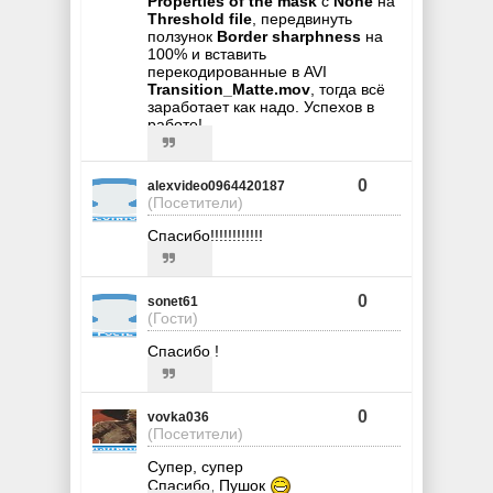
Properties of the mask
с
None
на
Threshold file
, передвинуть
ползунок
Border sharphness
на
100% и вставить
перекодированные в AVI
Transition_Matte.mov
, тогда всё
заработает как надо. Успехов в
работе!
0
alexvideo0964420187
(Посетители)
Спасибо!!!!!!!!!!!!
0
sonet61
(Гости)
Спасибо !
0
vovka036
(Посетители)
Супер, супер
Спасибо, Пушок