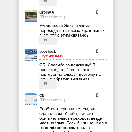
0
GromAA
(Посетители)
Установил в Эдик, в значке
перехода стоит восклицательный
знак, это с этим связано?
0
pooshock
(
Тут живёт
)
СБ
, Спасибо за подсказку! Я
посчитал, что *matte - это
повторение альфы, поэтому на
них не обратил внимания.
0
СБ
(Посетители)
PooShock, сравнил с тем, что
сделал сам. У тебя, вместо
оригинальных переходов, везде
идёт напдыв. Если бы ты зашёол в
окно
mixer
, переключил в