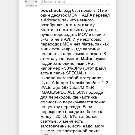
(Посетители)
pooshock
, рад был помочь. Я не
один десяток MOV + ALFA перевёл
в Adorage, так что немного
разобрался, что там к чему.
Кстати, в некоторых случаях,
лучше переводить MOV в серию
JPG, а не в AVI. И у некоторых
переходов MOV нет
Matte
, так как
в них есть кадры, где картинка
полностью перекрывает экран. В
этом случае вместо
Matte
, нужно
подбирать одиночный JPG,
например - 50%.JPG (Этот файл
есть в папке SPECIAL в
выложенном тобой материале.
Путь: Adorage Transitions Pack 1-2-
3/Adorage-GfxDatas/MIXER-
IMAGE/SPECIAL). 50% подойдёт
для переходов, где картинка
полностью перекрывается точно
по центру перехода. Если
перекрытие находится ближе к
концу - 20, 10, 5%, т.е. более
светлые. У меня есть
заготовленные, если надо, могу
скинуть по электронной почте.