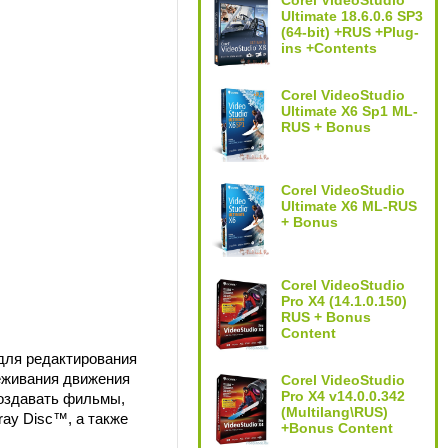
Corel VideoStudio
Ultimate 18.6.0.6 SP3
(64-bit) +RUS +Plug-
ins +Contents
Corel VideoStudio
Ultimate X6 Sp1 ML-
RUS + Bonus
Corel VideoStudio
Ultimate X6 ML-RUS
+ Bonus
Corel VideoStudio
Pro X4 (14.1.0.150)
RUS + Bonus
Content
для редактирования
еживания движения
Corel VideoStudio
Pro X4 v14.0.0.342
создавать фильмы,
(Multilang\RUS)
ray Disc™, а также
+Bonus Content