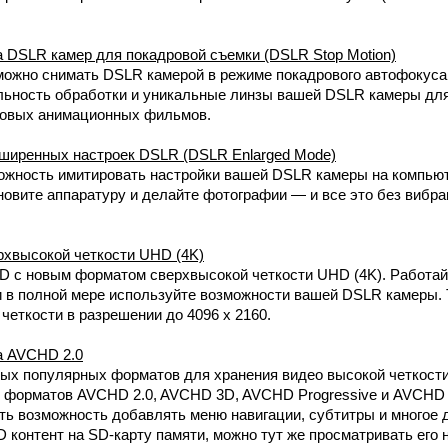
DSLR камер для покадровой съемки (DSLR Stop Motion)
 можно снимать DSLR камерой в режиме покадрового автофокуса
льность обработки и уникальные линзы вашей DSLR камеры дл
овых анимационных фильмов.
иренных настроек DSLR (DSLR Enlarged Mode)
ожность имитировать настройки вашей DSLR камеры на компью
новите аппаратуру и делайте фотографии — и все это без вибра
хвысокой четкости UHD (4K)
D с новым форматом сверхвысокой четкости UHD (4K). Работай
 в полной мере используйте возможности вашей DSLR камеры. 
четкости в разрешении до 4096 x 2160.
 AVCHD 2.0
х популярных форматов для хранения видео высокой четкости. 
 форматов AVCHD 2.0, AVCHD 3D, AVCHD Progressive и AVCHD 3
ь возможность добавлять меню навигации, субтитры и многое д
 контент на SD-карту памяти, можно тут же просматривать его