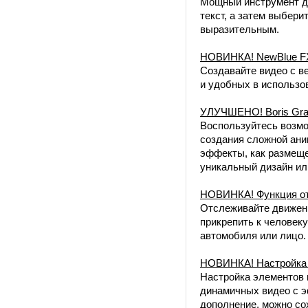
Мощный инструмент дл
текст, а затем выбери
выразительным.
НОВИНКА! NewBlue FX 
Создавайте видео с 
и удобных в использо
УЛУЧШЕНО! Boris Graff
Воспользуйтесь возмо
создания сложной ани
эффекты, как размеще
уникальный дизайн ил
НОВИНКА! Функция отс
Отслеживайте движени
прикрепить к человек
автомобиля или лицо.
НОВИНКА! Настройка э
Настройка элементов 
динамичных видео с э
дополнение, можно сох