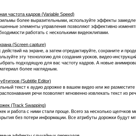
 частота кадров (Variable Speed)
фильмы более выразительными, используйте эффекты замедле
учшенные элементы управления позволяют эффективно изменят
обходимости работать с несколькими видеоклипами.
ана (Screen capture)
действий на экране, а затем отредактируйте, сохраните и прод
ользуйте эту технологию для создания уроков, видео-инструкци
ыбрать подходящую для вас частоту кадров. А новые анимиро
материал более наглядным.
титров (Subtitle Editor)
льный текст к аудио дорожке в вашем видео или же разместите
распознавания речи позволяет мгновенно извлекать текст из ре
жек (Track Swapping)
ек и работа с ними стали проще. Всего за несколько щелчков
крытия без потери информации. Все атрибуты дорожки будут м
емые эффекты случайных переходов