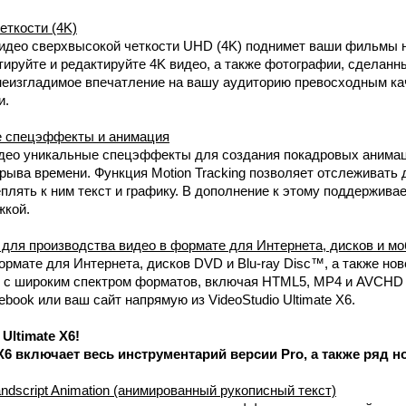
еткости (4K)
део сверхвысокой четкости UHD (4K) поднимет ваши фильмы н
тируйте и редактируйте 4K видео, а также фотографии, сделан
неизгладимое впечатление на вашу аудиторию превосходным ка
и.
 спецэффекты и анимация
идео уникальные спецэффекты для создания покадровых анима
рыва времени. Функция Motion Tracking позволяет отслеживать 
еплять к ним текст и графику. В дополнение к этому поддерживае
жкой.
для производства видео в формате для Интернета, дисков и м
ормате для Интернета, дисков DVD и Blu-ray Disc™, а также но
 с широким спектром форматов, включая HTML5, MP4 и AVCHD 
ebook или ваш сайт напрямую из VideoStudio Ultimate X6.
Ultimate X6!
 X6 включает весь инструментарий версии Pro, а также ряд 
script Animation (анимированный рукописный текст)