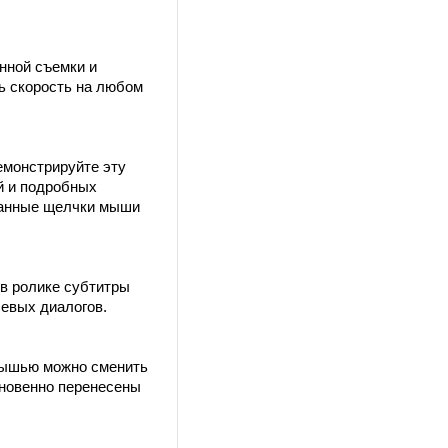
нной съемки и
ь скорость на любом
емонстрируйте эту
й и подробных
ванные щелчки мыши
 в ролике субтитры
чевых диалогов.
 мышью можно сменить
гновенно перенесены