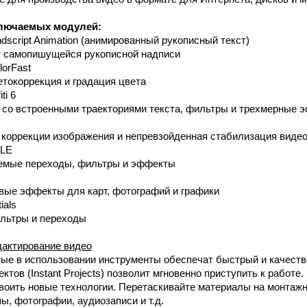
лючаемых модулей:
dscript Animation (анимированный рукописный текст)
 самопишущейся рукописной надписи
lorFast
токоррекция и градация цвета
ti 6
со встроенными траекториями текста, фильтры и трехмерные 
коррекции изображения и непревзойденная стабилизация виде
 LE
емые переходы, фильтры и эффекты
ые эффекты для карт, фотографий и графики
ials
льтры и переходы
дактирование видео
е в использовании инструменты обеспечат быстрый и качеств
ктов (Instant Projects) позволит мгновенно приступить к работ
воить новые технологии. Перетаскивайте материалы на монтажн
, фотографии, аудиозаписи и т.д.