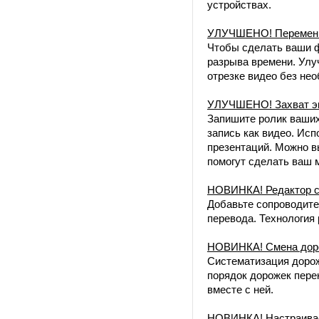
устройствах.
УЛУЧШЕНО! Переменная
Чтобы сделать ваши 
разрыва времени. Ул
отрезке видео без не
УЛУЧШЕНО! Захват экр
Запишите ролик ваших 
запись как видео. Исп
презентаций. Можно в
помогут сделать ваш 
НОВИНКА! Редактор суб
Добавьте сопроводите
перевода. Технология 
НОВИНКА! Смена доро
Систематизация дорож
порядок дорожек пере
вместе с ней.
НОВИНКА! Настраива