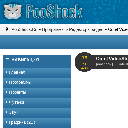
PooShock.Ru
»
Программы
»
Редакторы видео
» Corel Vid
19
Corel VideoSt
НАВИГАЦИЯ
pooshock
| 61 комм
03
2013
Главная
Программы
Проекты
Футажи
Звук
Графика (2D)