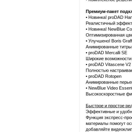
Премиум-пакет подк
• Новинка! proDAD Han
Реалистичный эффект
• Новинка! NewBlue Co
Оптимизированная цве
• Улучшено! Boris Graffi
Анимированные титры 
• proDAD Mercalli SE
Широкие возможности 
• proDAD Vitascene V2
Полностью настраива
• proDAD Rotopen
Анимированные перьев
• NewBlue Video Essent
Высокоскоростные фи
Быстрое и простое ре
Эффективные и удобны
Функция экспресс-прое
материалы помогут ос
добавляйте видеоклипы