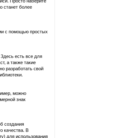
иси. Просто наберите
о станет более
ми с помощью простых
 Здесь есть все для
т, а также такие
но разработать свой
иблиотеки.
ример, можно
мерной знак
об создания
о качества. В
ary) для использования