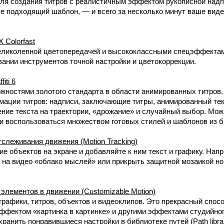
я создания титров с реалистичным эффектом рукописной надп
те подходящий шаблон, — и всего за несколько минут ваше виде
Colorfast
великолепной цветопередачей и высококлассными спецэффекта
вании инструментов точной настройки и цветокоррекции.
iti 6
жностями золотого стандарта в области анимированных титров.
мации титров: надписи, заключающие титры, анимированный текс
ние текста на траектории, «дрожание» и случайный выбор. Мож
и воспользоваться множеством готовых стилей и шаблонов из б
леживания движения (Motion Tracking)
е объектов на экране и добавляйте к ним текст и графику. Нап
у на видео «облако мыслей» или прикрыть защитной мозаикой но
лементов в движении (Customizable Motion)
графики, титров, объектов и видеоклипов. Это прекрасный спос
ффектом «картинка в картинке» и другими эффектами студийног
ранить понравившиеся настройки в библиотеке путей (Path libr