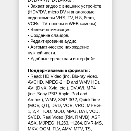
DVD+/-RW, DVD-RAM.
• Захват видео с внешних устройств
(HDV/DV, micro DV и аналоговые
видеокамеры VHS, TV, Hi8, 8mm,
VCRs, TV тюнеры и WEB камеры).
• Видео-оптимизация.
• Создание слайдов.
• Редактирование аудио.
• Автоматическое нахождение
нужной части.
• Удобные средства и интерфейс.
Поддерживаемые форматы:
•
Read
: HD Video (inc. Blu-ray video,
AVCHD, MPEG-2 HD and WMV HD),
AVI (DivX, Xvid, etc.), DV AVI, MP4
(inc. Sony PSP, Apple iPod and
Archos), WMV, 3GP, 3G2, QuickTime
(MOV, QT), DVD, VOB, VRO, MPEG-
1, 2, 4, TOD, MOD, MPG, DAT, VCD,
SVCD, Real Video (RM, RMVB), ASF,
ASX, MJPEG, H.263, H.264, DVR-MS,
MKV, OGM, FLV, AMV, MTV, TS,