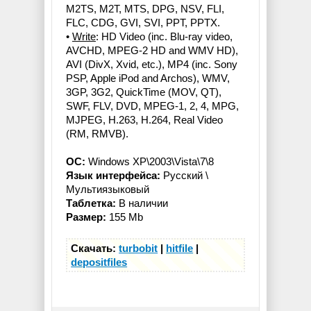
M2TS, M2T, MTS, DPG, NSV, FLI,
FLC, CDG, GVI, SVI, PPT, PPTX.
•
Write
: HD Video (inc. Blu-ray video,
AVCHD, MPEG-2 HD and WMV HD),
AVI (DivX, Xvid, etc.), MP4 (inc. Sony
PSP, Apple iPod and Archos), WMV,
3GP, 3G2, QuickTime (MOV, QT),
SWF, FLV, DVD, MPEG-1, 2, 4, MPG,
MJPEG, H.263, H.264, Real Video
(RM, RMVB).
ОС:
Windows XP\2003\Vista\7\8
Язык интерфейса:
Русский \
Мультиязыковый
Таблетка:
В наличии
Размер:
155 Mb
Скачать:
turbobit
|
hitfile
|
depositfiles