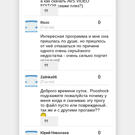
а как скачать AVS VIDEO
EDITOR,скажи плиз?)
0
Rezo
(Гости)
Интересная программа и мне она
пришлась по душе, но пришлось
от неё отказаться по причине
одного очень серъёзного
недостатка - очень сильно портит
исходник!
0
Zalinka06
(Гости)
Доброго времени суток.. Pooshock
подскажите пожалуйста почему у
меня когда я скачиваю эту прогу
то файл пусто или поврежденый..
так же и с другими прогами??
0
Юрий Николаев