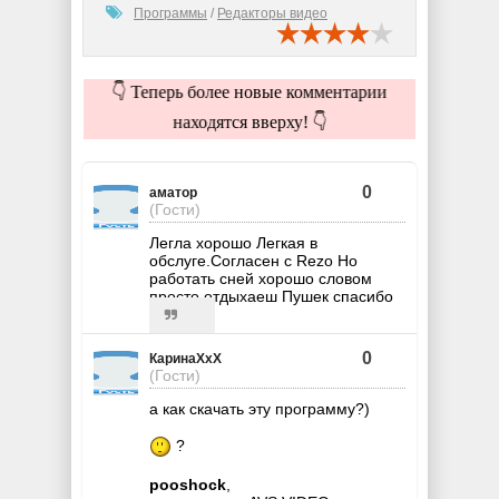
Программы
/
Редакторы видео
👇 Теперь более новые комментарии
находятся вверху! 👇
0
аматор
(Гости)
Легла хорошо Легкая в
обслуге.Согласен с Rezo Но
работать сней хорошо словом
просто отдыхаеш Пушек спасибо
0
КаринаХхХ
(Гости)
а как скачать эту программу?)
?
pooshock
,