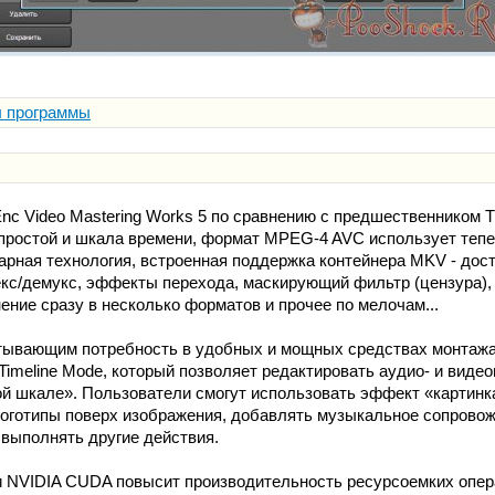
ы программы
 Video Mastering Works 5 по сравнению с предшественником 
 простой и шкала времени, формат MPEG-4 AVC использует тепе
арная технология, встроенная поддержка контейнера MKV - дост
кс/демукс, эффекты перехода, маскирующий фильтр (цензура),
ение сразу в несколько форматов и прочее по мелочам...
тывающим потребность в удобных и мощных средствах монтажа
Timeline Mode, который позволяет редактировать аудио- и виде
ой шкале». Пользователи смогут использовать эффект «картинка
логотипы поверх изображения, добавлять музыкальное сопровож
выполнять другие действия.
 NVIDIA CUDA повысит производительность ресурсоемких опера