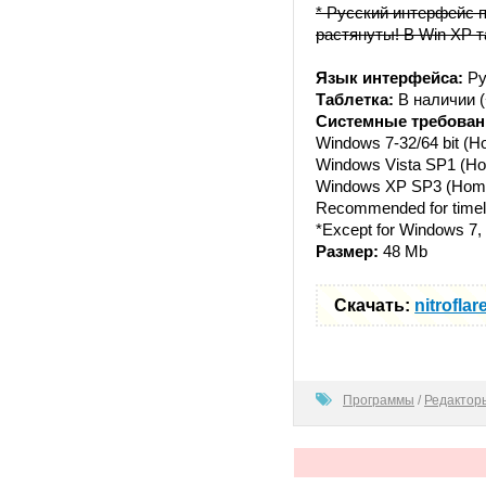
* Русский интерфейс 
растянуты! В Win XP т
Язык интерфейса:
Ру
Таблетка:
В наличии (
Системные требован
Windows 7-32/64 bit (Ho
Windows Vista SP1 (Ho
Windows XP SP3 (Home 
Recommended for timelin
*Except for Windows 7, 
Размер:
48 Mb
Скачать:
nitroflar
100
Программы
/
Редактор