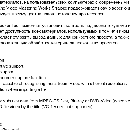
материалов, на пользовательских компьютерах с современным
c Video Mastering Works 5 также поддерживает новую версию ин
льзует преимущества нового поколения процессоров.
hecker Tool позволяет установить контроль над всеми текущими
ует доступность всех материалов, используемых в том или ином
воляет отложить вывод данных для конкретного проекта, а такж
довательную обработку материалов нескольких проектов.
ort
ative support
 support
corder capture function
capable of recognizing multistream video with different resolutions
tion when importing a file
or subtitles data from MPEG-TS files, Blu-ray or DVD-Video (when sev
file video by the title (VC-1 video not supported)
ne
 effect tool