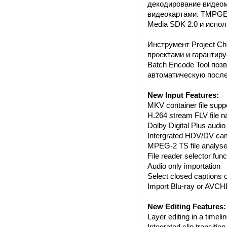
декодирование видео
видеокартами. TMPGEn
Media SDK 2.0 и испо
Инструмент Project C
проектами и гарантир
Batch Encode Tool поз
автоматическую после
New Input Features:
MKV container file supp
H.264 stream FLV file n
Dolby Digital Plus audio
Intergrated HDV/DV cam
MPEG-2 TS file analyser 
File reader selector func
Audio only importation
Select closed captions 
Import Blu-ray or AVCHD 
New Editing Features:
Layer editing in a timeli
Integrated clip transition