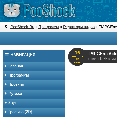
PooShock.Ru
»
Программы
»
Редакторы видео
» TMPGEnc V
16
TMPGEnc Vide
НАВИГАЦИЯ
pooshock
| 44 комм
12
2012
Главная
Программы
Проекты
Футажи
Звук
Графика (2D)