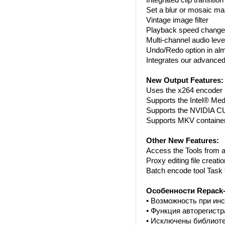
Set a blur or mosaic ma
Vintage image filter
Playback speed change f
Multi-channel audio lev
Undo/Redo option in alm
Integrates our advanced
New Output Features:
Uses the x264 encoder
Supports the Intel® Me
Supports the NVIDIA C
Supports MKV container 
Other New Features:
Access the Tools from a
Proxy editing file creati
Batch encode tool Task 
Особенности Repack-
• Возможность при ин
• Функция авторегистр
• Исключены библиотек