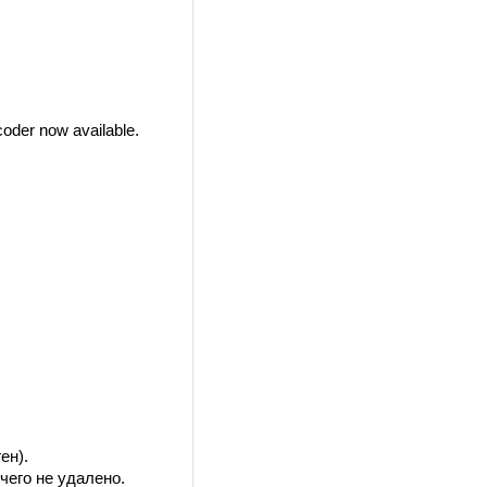
oder now available.
ен).
чего не удалено.