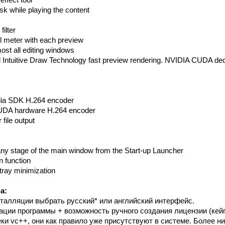
sk while playing the content
ilter
el meter with each preview
ost all editing windows
 Intuitive Draw Technology fast preview rendering. NVIDIA CUDA dec
dia SDK H.264 encoder
UDA hardware H.264 encoder
file output
ny stage of the main window from the Start-up Launcher
on function
tray minimization
а:
сталляции выбрать русский* или английский интерфейс.
ации программы + возможность ручного создания лицензии (кейг
и vc++, они как правило уже присутствуют в системе. Более ни