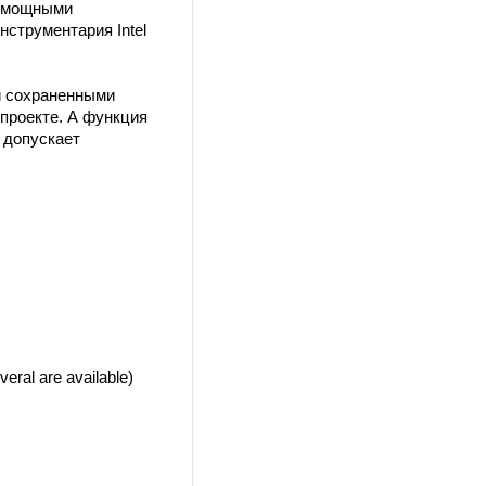
и мощными
струментария Intel
 и сохраненными
 проекте. А функция
е допускает
eral are available)