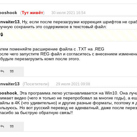
ooshock
(
Тут живёт
)
30 июля 2021 16:54
hnvaiter13
, Ну, если после перезагрузки коррекция шрифтов не сра
ручную сохранить это содержимое в текстовый файл:
🔒
атем поменяйте расширение файла с .TXT на .REG
осле чего запустите REG файл и согласитесь с внесением изменени
абудьте перезагрузить комп после этого.
hnvaiter13
(Посетители)
29 июля 2021 09:08
ooshock
, Эта программа легко устанавливается на Win10. Она луч
жимает видео (чего я только не перепробовал за многие годы), а 
айлы в 4K (что удивительно) и другие разные форматы, поэтому я д
ользуюсь. Но вот русский перевод не адекватный, даже после перез
пасибо за быструю обратную связь!!