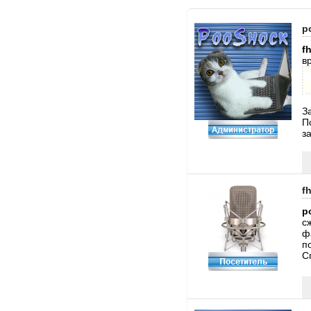
p
f
в
З
П
з
f
p
с
ф
п
С