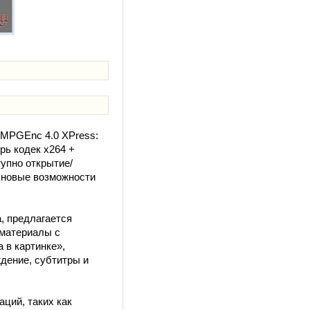
TMPGEnc 4.0 XPress:
рь кодек x264 +
упно открытие/
 новые возможности
, предлагается
оматериалы с
 в картинке»,
дение, субтитры и
ций, таких как