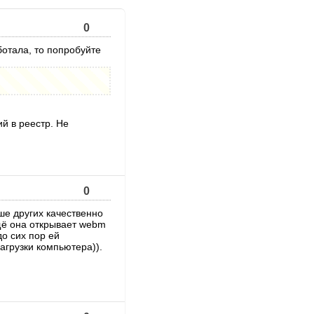
0
ботала, то попробуйте
й в реестр. Не
0
ше других качественно
ещё она открывает webm
о сих пор ей
агрузки компьютера)).