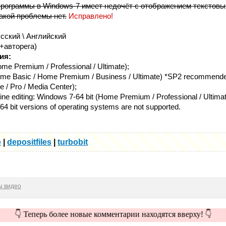
программы в Windows-7 имеет недочёт с отображением текстовых
акой проблемы нет.
Исправлено!
сский \ Английский
+авторега)
ия:
me Premium / Professional / Ultimate);
me Basic / Home Premium / Business / Ultimate) *SP2 recommend
/ Pro / Media Center);
e editing: Windows 7-64 bit (Home Premium / Professional / Ultimat
64 bit versions of operating systems are not supported.
e
|
depositfiles
|
turbobit
ы видео
👇 Теперь более новые комментарии находятся вверху! 👇