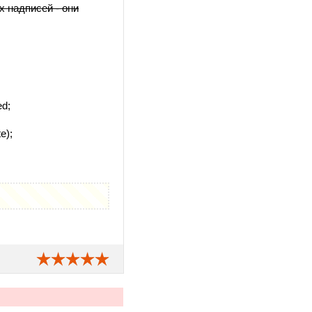
 надписей - они
ed;
e);