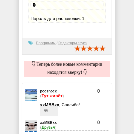
🔒
Пароль для распаковки: 1
Программы
/
Редакторы звука
👇 Теперь более новые комментарии
находятся вверху! 👇
0
pooshock
(
Тут живёт
)
xxMBBxx
, Спасибо!
0
xxMBBxx
(
Друзья
)