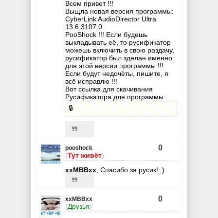
Всем привет !!!
Выщла новая версия программы:
CyberLink AudioDirector Ultra
13.6.3107.0
PooShock !!! Если будешь
выкладывать её, то русификатор
можешь включить в свою раздачу,
русификатор был зделан именно
для этой версии программы !!!
Если будут недочёты, пишите, я
всё исправлю !!!
Вот ссылка для скачивания
Русификатора для программы:
🔒
0
pooshock
(
Тут живёт
)
xxMBBxx
, Спасибо за русик! :)
0
xxMBBxx
(
Друзья
)