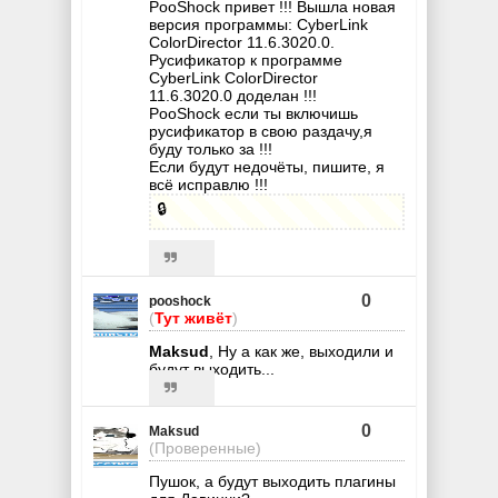
PooShock привет !!! Вышла новая
версия программы: CyberLink
ColorDirector 11.6.3020.0.
Русификатор к программе
CyberLink ColorDirector
11.6.3020.0 доделан !!!
PooShock если ты включишь
русификатор в свою раздачу,я
буду только за !!!
Если будут недочёты, пишите, я
всё исправлю !!!
🔒
0
pooshock
(
Тут живёт
)
Maksud
, Ну а как же, выходили и
будут выходить...
0
Maksud
(Проверенные)
Пушок, а будут выходить плагины