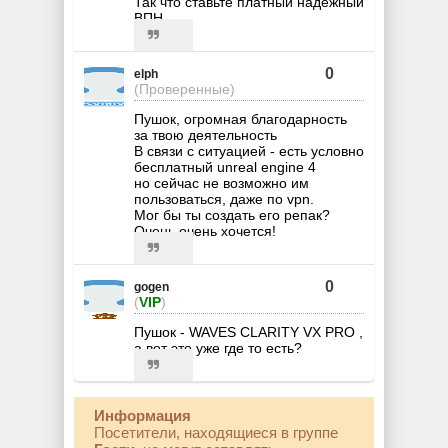
Так что ставьте платный надежный
ВПН.
0
elph
(Проверенные)
Пушок, огромная благодарность
за твою деятельность
В связи с ситуацией - есть условно
бесплатный unreal engine 4
но сейчас не возможно им
пользоваться, даже по vpn.
Мог бы ты создать его репак?
Очень очень хочется!
0
gogen
(
VIP
)
Пушок - WAVES CLARITY VX PRO ,
а вот это уже где то есть?
Информация
Посетители, находящиеся в группе