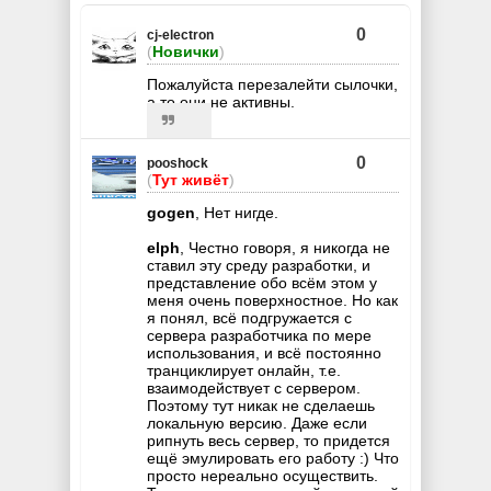
0
cj-electron
(
Новички
)
Пожалуйста перезалейти сылочки,
а то они не активны.
0
pooshock
(
Тут живёт
)
gogen
, Нет нигде.
elph
, Честно говоря, я никогда не
ставил эту среду разработки, и
представление обо всём этом у
меня очень поверхностное. Но как
я понял, всё подгружается с
сервера разработчика по мере
использования, и всё постоянно
транциклирует онлайн, т.е.
взаимодействует с сервером.
Поэтому тут никак не сделаешь
локальную версию. Даже если
рипнуть весь сервер, то придется
ещё эмулировать его работу :) Что
просто нереально осуществить.