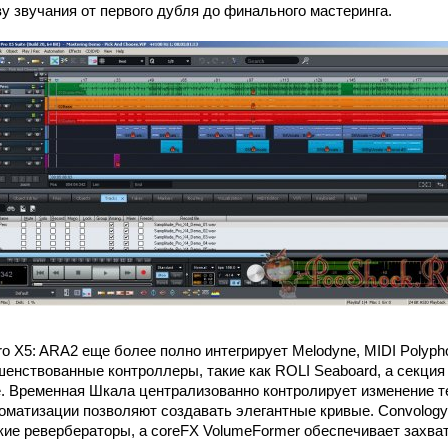
у звучания от первого дубля до финального мастеринга.
ro X5: ARA2 еще более полно интегрирует Melodyne, MIDI Polypho
енствованные контроллеры, такие как ROLI Seaboard, а секция
. Временная Шкала централизованно контролирует изменение те
оматизации позволяют создавать элегантные кривые. Convology
кие ревербераторы, а coreFX VolumeFormer обеспечивает захв