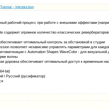
utorial – Introduction
ный рабочий процесс при работе с внешними эффектами (напр
ete содержит огромное количество классических ревербераторо
 обеспечивает оптимальный контроль за обстановкой в студии
ression позволяет независимо управлять параметрами для каждо
 автоматизации с Automation Shapes WaveColor - для визуально
орме волны
ая дорожка обеспечивает оптимальный доступ к временным на
64-bit)
й \ Русский (русификатор)
ся