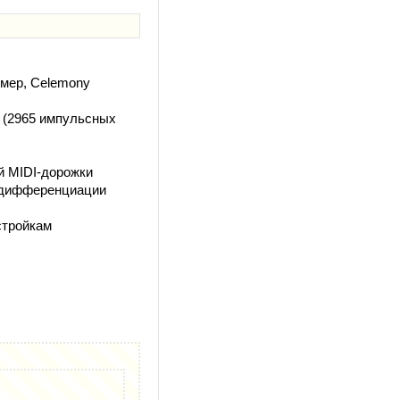
имер, Celemony
в (2965 импульсных
й MIDI-дорожки
й дифференциации
стройкам