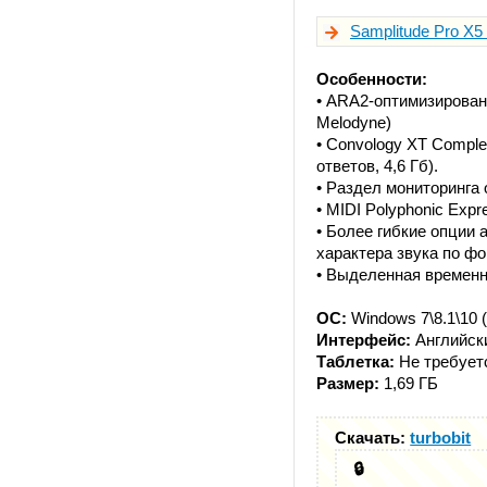
Samplitude Pro X5 T
Особенности:
• ARA2-оптимизирован
Melodyne)
• Convology XT Compl
ответов, 4,6 Гб).
• Раздел мониторинга
• MIDI Polyphonic Exp
• Более гибкие опции
характера звука по ф
• Выделенная временн
ОС:
Windows 7\8.1\10 (
Интерфейс:
Английски
Таблетка:
Не требует
Размер:
1,69 ГБ
Скачать:
turbobit
🔒