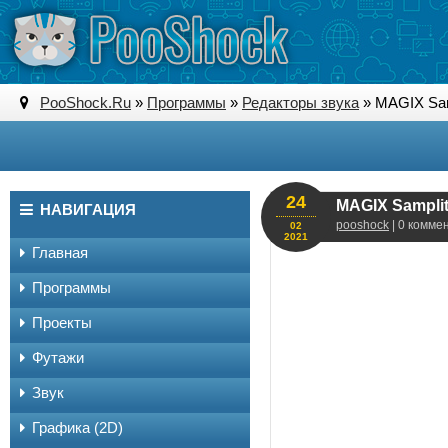
PooShock.Ru
»
Программы
»
Редакторы звука
» MAGIX Samp
24
MAGIX Samplitu
НАВИГАЦИЯ
pooshock
| 0 комме
02
2021
Главная
Программы
Проекты
Футажи
Звук
Графика (2D)