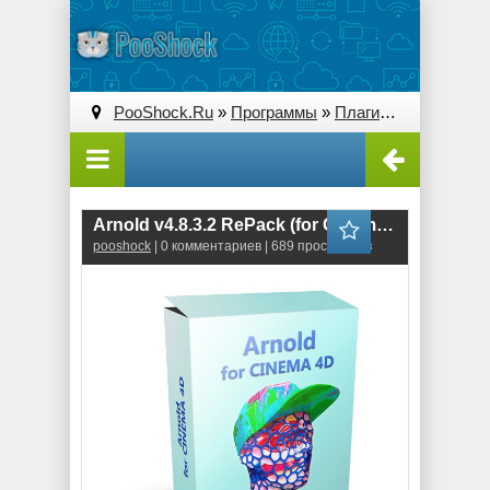
PooShock.Ru
»
Программы
»
Плагины (Plug-ins)
» 
Arnold v4.8.3.2 RePack (for Cinema 4D 2025)
pooshock
| 0 комментариев | 689 просмотров