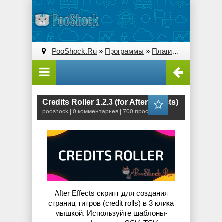
PooShock.Ru
»
Программы
»
Плагины (Plug-ins)
» 
Credits Roller 1.2.3 (for After Effects)
pooshock
| 0 комментариев | 700 просмотров
After Effects скрипт для создания
страниц титров (credit rolls) в 3 клика
мышкой. Используйте шаблоны-