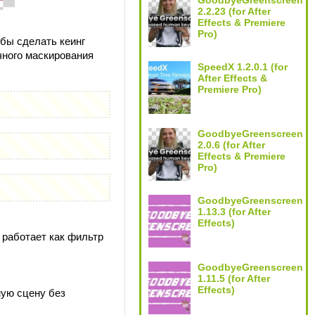
GoodbyeGreenscreen
2.2.23 (for After
Effects & Premiere
Pro)
бы сделать кеинг
чного маскирования
SpeedX 1.2.0.1 (for
After Effects &
Premiere Pro)
GoodbyeGreenscreen
2.0.6 (for After
Effects & Premiere
Pro)
GoodbyeGreenscreen
1.13.3 (for After
Effects)
 работает как фильтр
GoodbyeGreenscreen
1.11.5 (for After
Effects)
ную сцену без