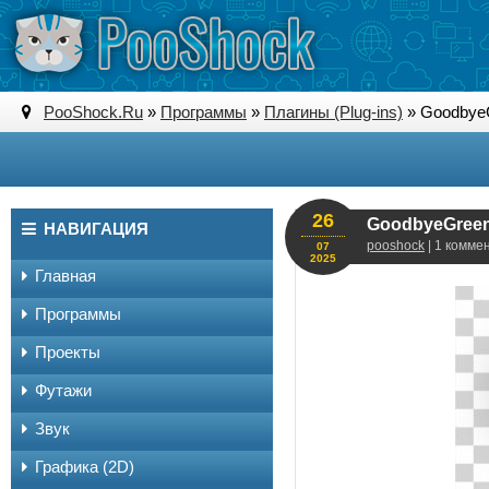
PooShock.Ru
»
Программы
»
Плагины (Plug-ins)
» GoodbyeGr
26
GoodbyeGreensc
НАВИГАЦИЯ
pooshock
| 1 комме
07
2025
Главная
Программы
Проекты
Футажи
Звук
Графика (2D)