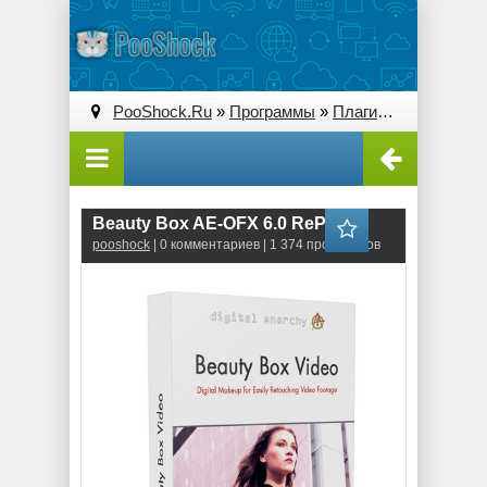
PooShock.Ru
»
Программы
»
Плагины (Plug-ins)
»
Beauty Box AE-OFX 6.0 RePack
pooshock
| 0 комментариев | 1 374 просмотров