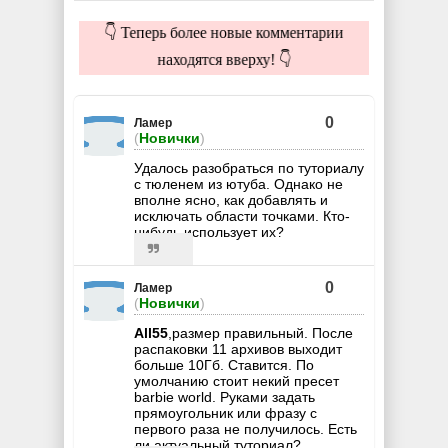
👇 Теперь более новые комментарии
находятся вверху! 👇
0
Ламер
(
Новички
)
Удалось разобраться по туториалу
с тюленем из ютуба. Однако не
вполне ясно, как добавлять и
исключать области точками. Кто-
нибудь использует их?
0
Ламер
(
Новички
)
All55
,размер правильный. После
распаковки 11 архивов выходит
больше 10Гб. Ставится. По
умолчанию стоит некий пресет
barbie world. Руками задать
прямоугольник или фразу с
первого раза не получилось. Есть
ли актуальный туториал?