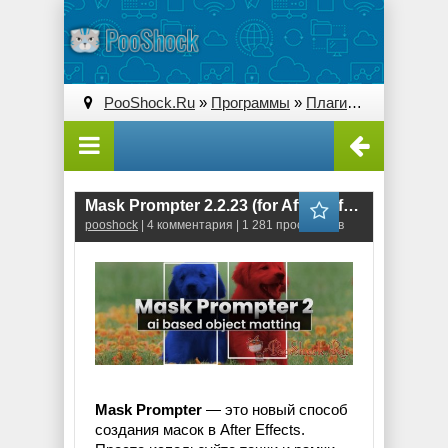
PooShock.Ru
»
Программы
»
Плагины (Plug-ins)
» 
Mask Prompter 2.2.23 (for After Effects)
pooshock
| 4 комментария | 1 281 просмотров
Mask Prompter
— это новый способ
создания масок в After Effects.