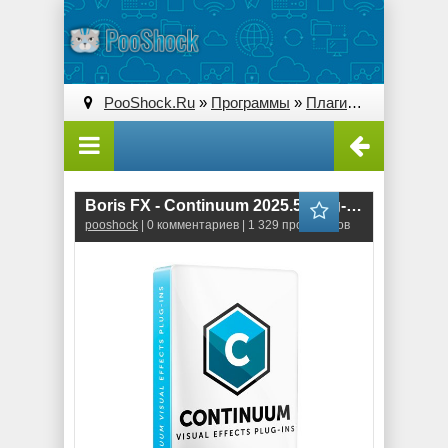
PooShock.Ru
»
Программы
»
Плагины (Plug-ins)
» 
Boris FX - Continuum 2025.5 Plug-ins for Adobe & OFX (18.5.0) RePack
pooshock
| 0 комментариев | 1 329 просмотров