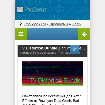
PooShock.Ru
»
Программы
»
Плагины (Plug-ins)
» 
TV Distortion Bundle 2.7.5 (for After Effects & Premiere Pro)
pooshock
| 0 комментариев | 740 просмотров
Пакет плагинов искажения для After
Effects от Rowbyte: Data Glitch, Bad