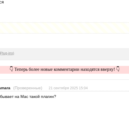
ся
Plug-ins)
👇 Теперь более новые комментарии находятся вверху! 👇
amara
(Проверенные)
21 сентября 2025 15:04
 бывает на Mac такой плагин?