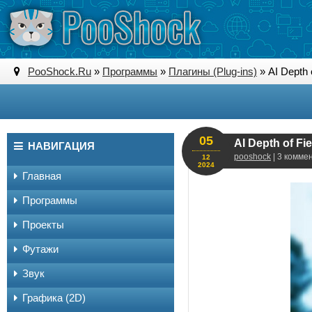
PooShock.Ru
»
Программы
»
Плагины (Plug-ins)
» AI Depth o
05
AI Depth of Fiel
НАВИГАЦИЯ
pooshock
| 3 комме
12
2024
Главная
Программы
Проекты
Футажи
Звук
Графика (2D)