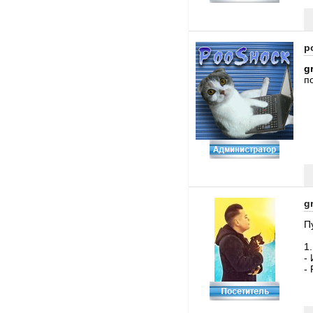
p
g
п
g
П
1
-
-