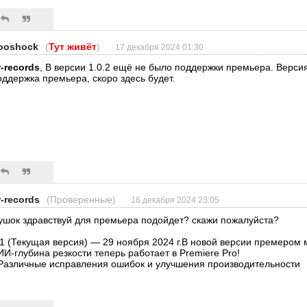
ooshock
(
Тут живёт
)
17 декабря 2024 01:30
r-records
, В версии 1.0.2 ещё не было поддержки премьера. Версия
оддержка премьера, скоро здесь будет.
r-records
(Проверенные)
16 декабря 2024 23:05
ушок здравствуй для премьера подойдет? скажи пожалуйста?
.1 (Текущая версия) — 29 ноября 2024 г.В новой версии премером 
 ИИ-глубина резкости теперь работает в Premiere Pro!
 Различные исправления ошибок и улучшения производительности