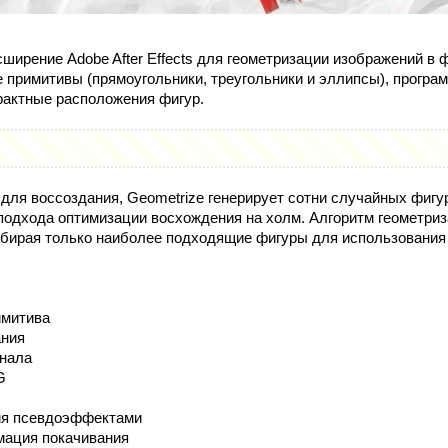
ширение Adobe After Effects для геометризации изображений в 
е примитивы (прямоугольники, треугольники и эллипсы), програ
рактные расположения фигур.
для воссоздания, Geometrize генерирует сотни случайных фигур
 подхода оптимизации восхождения на холм. Алгоритм геометри
ыбирая только наиболее подходящие фигуры для использования
имитива
ания
анала
G
ия псевдоэффектами
мация покачивания